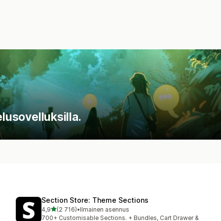
lusovelluksilla.
Section Store: Theme Sections
/ 5 tähteä
4,9
(2 716)
•
Ilmainen asennus
2716 arvostelua yhteensä
700+ Customisable Sections. + Bundles, Cart Drawer &