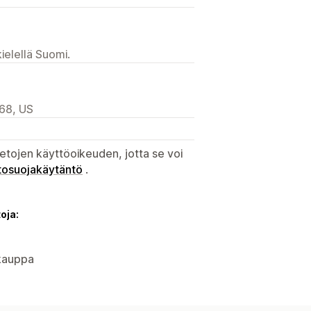
ielellä Suomi.
968, US
etojen käyttöoikeuden, jotta se voi
tosuojakäytäntö
.
oja:
okauppa