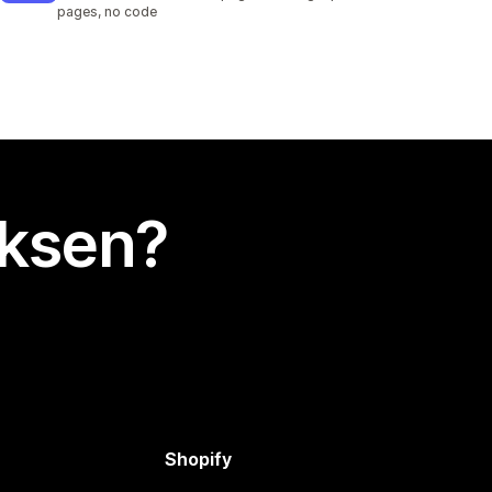
pages, no code
uksen?
Shopify