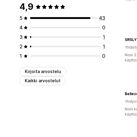
4,9
5
43
4
0
3
1
SRSLY
2
1
Yhdist
Noin 2
1
0
käyttö
Kirjoita arvostelu
Kaikki arvostelut
Bellez
Yhdysv
Noin k
käyttö