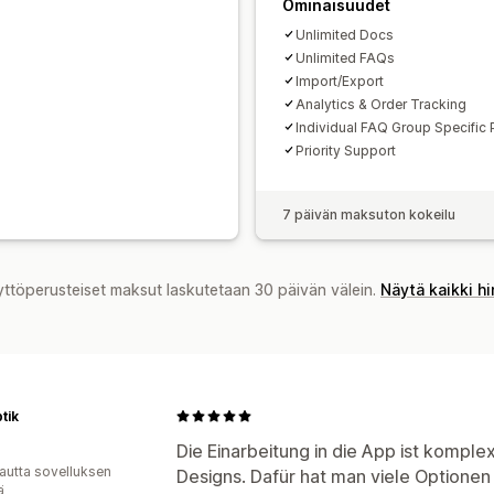
Ominaisuudet
Unlimited Docs
Unlimited FAQs
Import/Export
Analytics & Order Tracking
Individual FAQ Group Specific
Priority Support
7 päivän maksuton kokeilu
yttöperusteiset maksut laskutetaan 30 päivän välein.
Näytä kaikki h
tik
Die Einarbeitung in die App ist komple
autta sovelluksen
Designs. Dafür hat man viele Optione
ä