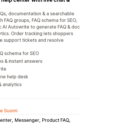
Qs, documentation & a searchable
ith FAQ groups, FAQ schema for SEO,
c AI Autowrite to generate FAQ & doc
tics. Order tracking lets shoppers
e support tickets and resolve
AQ schema for SEO
s & instant answers
ite
one help desk
& analytics
lle Suomi
enter
Messenger
Product FAQ