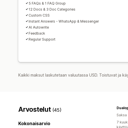
5 FAQs & 1 FAQ Group
12 Docs & 3 Doc Categories
Custom CSS
Instant Answers - WhatsApp & Messenger
AI Autowrite
Feedback
Regular Support
Kaikki maksut laskutetaan valuutassa USD. Toistuvat ja kä
Arvostelut
Dualop
(45)
Saksa
7 kuuk
Kokonaisarvio
käyttö