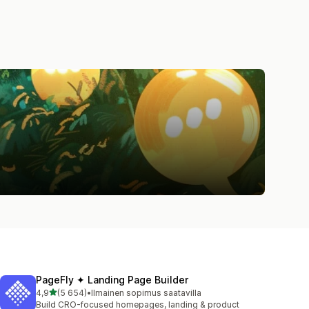
PageFly ✦ Landing Page Builder
/ 5 tähteä
4,9
(5 654)
•
Ilmainen sopimus saatavilla
5654 arvostelua yhteensä
Build CRO-focused homepages, landing & product