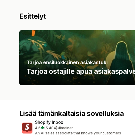
Esittelyt
Tarjoa ensiluokkainen asiakastuki
Tarjoa ostajille apua asiakaspalve
Lisää tämänkaltaisia sovelluksia
Shopify Inbox
/ 5 tähteä
4,6
(5 484)
•
Ilmainen
5484 arvostelua yhteensä
An AI sales associate that knows your customers