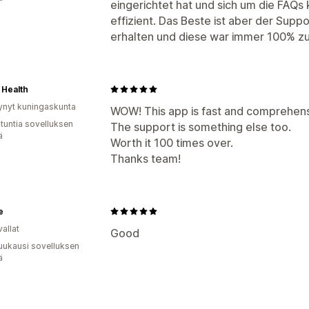
eingerichtet hat und sich um die FAQs
effizient. Das Beste ist aber der Supp
erhalten und diese war immer 100% zu
 Health
ynyt kuningaskunta
WOW! This app is fast and comprehens
 tuntia sovelluksen
The support is something else too.
ä
Worth it 100 times over.
Thanks team!
e
allat
Good
uukausi sovelluksen
ä