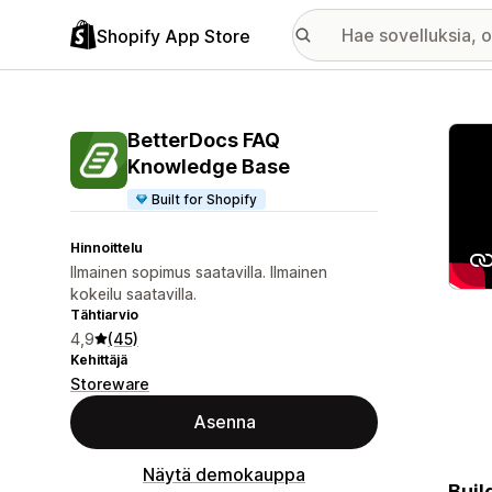
Shopify App Store
Esitt
BetterDocs FAQ
Knowledge Base
Built for Shopify
Hinnoittelu
Ilmainen sopimus saatavilla. Ilmainen
kokeilu saatavilla.
Tähtiarvio
4,9
(45)
Kehittäjä
Storeware
Asenna
Näytä demokauppa
Buil