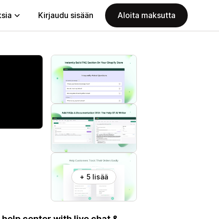
ksia
Kirjaudu sisään
Aloita maksutta
+ 5 lisää
help center with live chat &