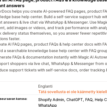
ant answers
erDocs helps you create AI-powered FAQ pages, product FA
edge base help center. Build a self-service support hub w
nt answers & live chat via WhatsApp & Messenger. Use Magi
nt, add images or videos, and track performance with analy
 delivery status themselves, so you answer fewer repetitiv
ions faster.
ate AI FAQ pages, product FAQs & help center docs with F
ld a searchable knowledge base help center with FAQ group
erate FAQs & documentation instantly with Magic AI Autowr
pport shoppers via live chat, WhatsApp & Messenger from 
uce support tickets with self-service docs, order tracking 
Englanti
Tätä sovellusta ei ole käännetty kiele
 seuraavan kanssa:
Shopify Admin
ChatGPT
FAQ
Help C
WhatsApp