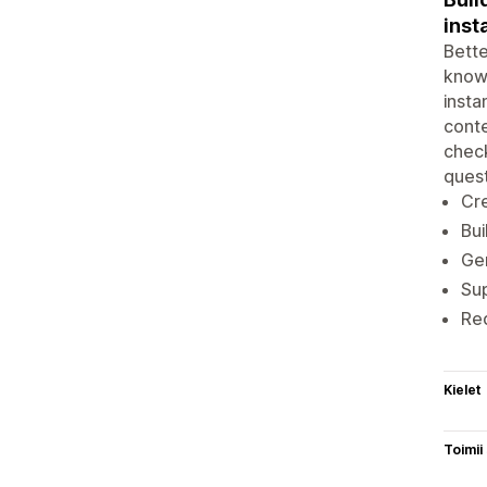
inst
Bett
knowl
insta
conte
check
quest
Cre
Bui
Gen
Su
Red
Kielet
Toimii