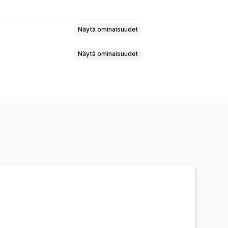
Näytä ominaisuudet
Näytä ominaisuudet
yä
Ohjesivut
Teemaosiot
nituki
Videopuhelut
Some
iakastiedot
uonti ja vienti
Sivujen tallennus
lobaalit osiot
Globaalit tyylit
staukset
Tilauspäivitykset
älygenerointi
uranta
kkuna
Tervetuloviestit
istaminen