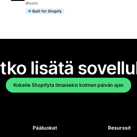
Blocks
Built for Shopify
tko lisätä sovell
Kokeile Shopifyta ilmaiseksi kolmen päivän ajan
Pääluokat
Resurssit