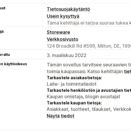
sit
Tietosuojakäytäntö
Usein kysyttyä
Tämä kehittäjä ei tarjoa suoraa tukea k
äjä
Storeware
Verkkosivusto
124 Broadkill Rd #599, Milton, DE, 19
erattu
3. maaliskuu 2022
en käyttöoikeus
Tämän sovellus tarvitsee seuraavien ti
toimia kaupassasi. Katso kehittäjän
tie
Tarkastele asiakastietoja:
Laite- ja toimintatiedot
Tarkastele henkilöstön ja avustajien tiet
Kaupan omistaja, blogin avustajat
Tarkastele kaupan tietoja:
Asiakkaat, tuotteet, tilaukset, Verkk
Näytä tiedot