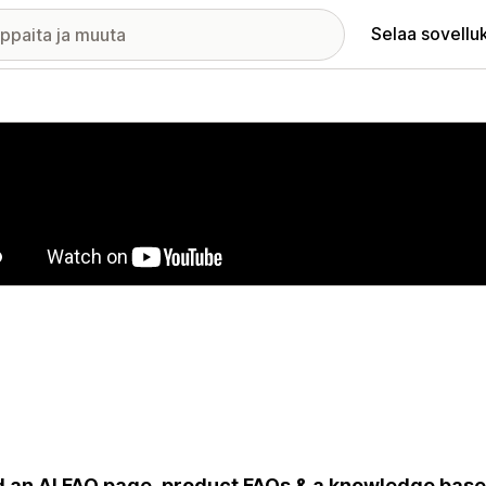
Selaa sovellu
elykuvagalleria
d an AI FAQ page, product FAQs & a knowledge base 