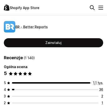
Shopify App Store
BR ‑ Better Reports
Zainstaluj
Recenzje
(1 140)
Ogólna ocena
5
5
1,1 tys.
4
36
3
2
2
1