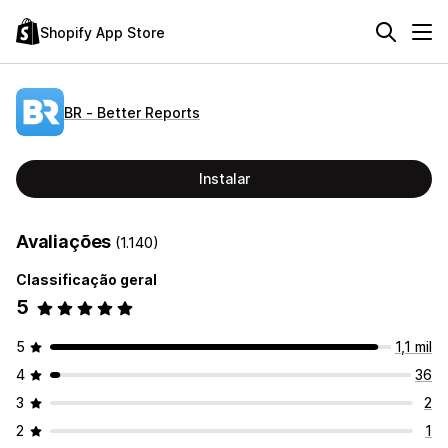
Shopify App Store
BR ‑ Better Reports
Instalar
Avaliações
(1.140)
Classificação geral
5
5
1,1 mil
4
36
3
2
2
1