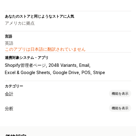
あなたのストアと同じようなストアに人気
アメリカに拠点
言語
英語
このアプリは日本語に翻訳されていません
連携対象システム・アプリ
Shopify管理者ページ
2048 Variants
Email
Excel & Google Sheets
Google Drive
POS
Stripe
カテゴリー
会計
機能を表示
財務レポート
分析
機能を表示
収益と残高
キャッシュフロー
売上と返金
売上税
返品と交換
お客様の操作動向
売上原価の追跡
カスタムレポート
リアルタイム追跡
セグメンテーション
顧客生涯価値 (LTV)
財務運営