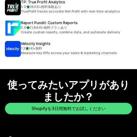
TP: True Profit Analytics
5つ星中
5.0
(803)
•
無料体験あり
合計レビュー数：803件
TrueProfit tracks accurate Net Profit with real-time analytics
Report Pundit: Custom Reports
5つ星中
5.0
(1,864)
•
無料プランあり
合計レビュー数：1864件
Create custom reports, combine data, and automate delivery
Velocity Insights
5つ星中
1.2
(4)
•
無料
合計レビュー数：4件
Measure key KPIs across your sales & marketing channels
使ってみたいアプリがあり
ましたか？
Shopifyを3日間無料でお試しください