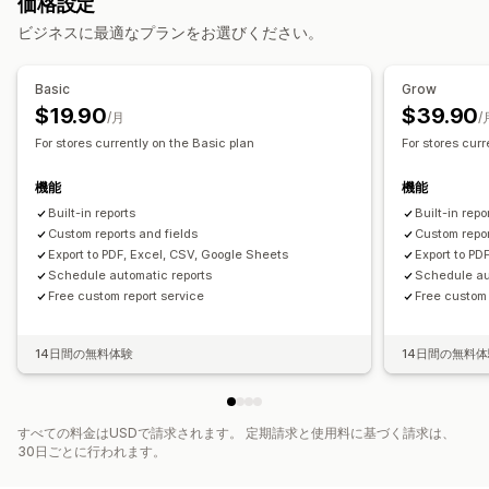
価格設定
ロイヤルティ分析
コホート分析
在庫更新
複数ストア
複数通貨
マルチチャネル
ビジネスに最適なプランをお選びください。
マーケティングと販売
自動データ同期
マーケティングアトリビューション
チェックアウト分析
Basic
Grow
日次売上サマリー
注文詳細
取引
支払い受取
お客様
利益に関するインサイト
購入の追跡
$19.90
$39.90
/月
/
在庫と商品
リアルタイム在庫同期
価格設定
For stores currently on the Basic plan
For stores cur
ビジュアルとレポート
履歴データのインポート
分析ダッシュボード
カスタムダッシュボード
機能
機能
複数ストアレポート
カスタムレポート
データのエクスポート
Built-in reports
Built-in repo
履歴分析
レポートのスケジュール設定
Custom reports and fields
Custom repor
Export to PDF, Excel, CSV, Google Sheets
Export to PD
Schedule automatic reports
Schedule au
Free custom report service
Free custom 
14日間の無料体験
14日間の無料
すべての料金はUSDで請求されます。 定期請求と使用料に基づく請求は、
30日ごとに行われます。