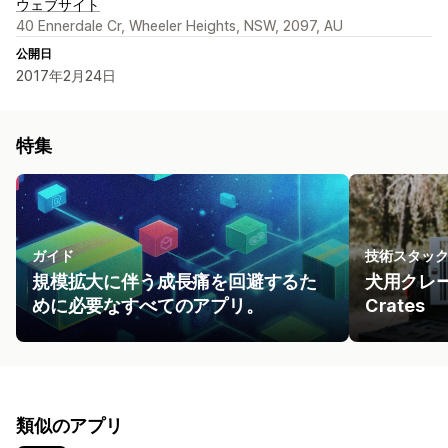
ウェブサイト
40 Ennerdale Cr, Wheeler Heights, NSW, 2097, AU
公開日
2017年2月24日
特集
ガイド
技術スタッ
規模拡大に伴う成長痛を回避するた
犬用クレー
めに必要なすべてのアプリ。
Crates
類似のアプリ