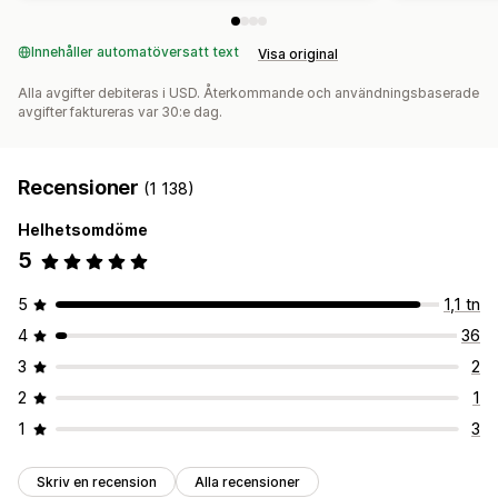
Innehåller automatöversatt text
Visa original
Alla avgifter debiteras i USD. Återkommande och användningsbaserade
avgifter faktureras var 30:e dag.
Recensioner
(1 138)
Helhetsomdöme
5
5
1,1 tn
4
36
3
2
2
1
1
3
Skriv en recension
Alla recensioner