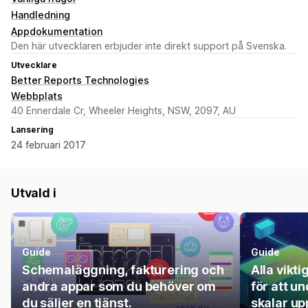
Handledning
Appdokumentation
Den här utvecklaren erbjuder inte direkt support på Svenska.
Utvecklare
Better Reports Technologies
Webbplats
40 Ennerdale Cr, Wheeler Heights, NSW, 2097, AU
Lansering
24 februari 2017
Utvald i
Guide
Guide
Schemaläggning, fakturering och
Alla vikt
andra appar som du behöver om
för att u
du säljer en tjänst.
skalar up