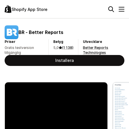
Shopify App Store
BR ‑ Better Reports
Priser
Betyg
Utvecklare
Gratis testversion
5,0
(1 138)
Better Reports
tillgänglig
Technologies
Installera