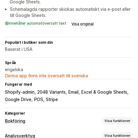
Google Sheets.
Schemalagda rapporter skickas automatiskt via e-post eller
till Google Sheets.
Innehåller automatöversatt text
Visa original
Populärt i butiker som din
Baserat i USA
Språk
engelska
Denna app finns inte översatt till svenska
Fungerar med
Shopify-admin
2048 Variants
Email
Excel & Google Sheets
Google Drive
POS
Stripe
Kategorier
Bokföring
Visa funktioner
Ekonomiska rapporter
Analysverktyg
Visa funktioner