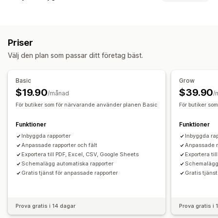
Intäkt och saldo
Kassaflöde
Kundbeteende
Försäljningar och återbetalningar
Omsättningsskatt
Spårning i realtid
Segmentering
Livstidsvärde (LTV)
Returer och byten
Priser
Lojalitetsanalys
Kohortanalys
Spårning av kostnad för sålda varor (COGS)
Välj den plan som passar ditt företag bäst.
Anpassade rapporter
Marknadsföring och försäljning
Marknadsföringsattribuering
Kassaanalys
Vinstinsikter
Finansiella affärer
Basic
Grow
Inköpsspårning
Lageruppdateringar
Flera butiker
Flera valutor
$19.90
$39.90
/månad
/
Multi-channel
För butiker som för närvarande använder planen Basic
För butiker so
Diagram och rapporter
Analyspanel
Anpassade instrumentpaneler
Automatiserad datasynkronisering
Funktioner
Funktioner
Rapporter från flera butiker
Anpassade rapporter
Daglig försäljningssammanfattning
Orderinformation
Inbyggda rapporter
Inbyggda rap
Dataexport
Historikanalys
Rapportschemaläggning
Transaktioner
Anpassade rapporter och fält
Utbetalningar
Kunder
Lager och produkt
Anpassade ra
Exportera till PDF, Excel, CSV, Google Sheets
Exportera ti
Lagersynkronisering i realtid
Priser
Import av historikdata
Schemalägg automatiska rapporter
Schemalägg 
Gratis tjänst för anpassade rapporter
Gratis tjäns
Prova gratis i 14 dagar
Prova gratis i