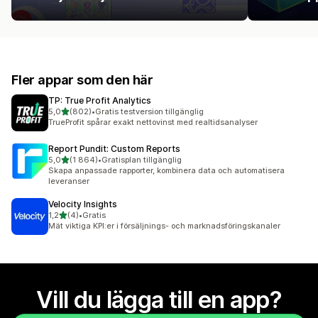
Fler appar som den här
TP: True Profit Analytics
av 5 stjärnor
5,0
(802)
•
Gratis testversion tillgänglig
802 recensioner totalt
TrueProfit spårar exakt nettovinst med realtidsanalyser
Report Pundit: Custom Reports
av 5 stjärnor
5,0
(1 864)
•
Gratisplan tillgänglig
1864 recensioner totalt
Skapa anpassade rapporter, kombinera data och automatisera
leveranser
Velocity Insights
av 5 stjärnor
1,2
(4)
•
Gratis
4 recensioner totalt
Mät viktiga KPI:er i försäljnings- och marknadsföringskanaler
Vill du lägga till en app?