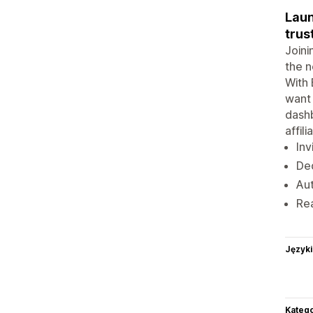
Laun
trus
Joini
the n
With 
want 
dashb
affili
Inv
Ded
Aut
Rea
Języki
Katego