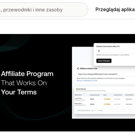
Przeglądaj aplika
nione obrazy w galerii