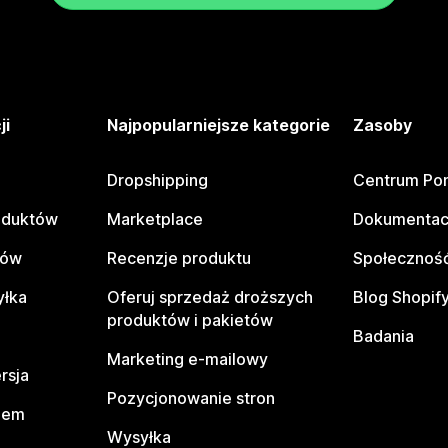
ji
Najpopularniejsze kategorie
Zasoby
Dropshipping
Centrum Po
oduktów
Marketplace
Dokumentac
tów
Recenzje produktu
Społeczność
yłka
Oferuj sprzedaż droższych
Blog Shopif
produktów i pakietów
Badania
Marketing e-mailowy
rsja
Pozycjonowanie stron
pem
Wysyłka