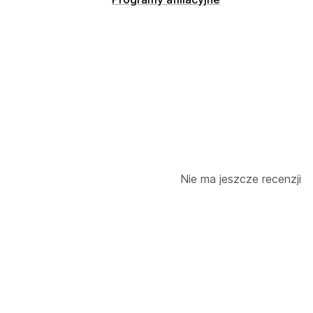
Opcje prowizji
Okresy spodziewanych rezultatów
Ś
Prowizja za produkt
Tantiemy
Zarządzanie poleceniami
Linki afiliacyjne
Analizy
Automatyczn
Ochrona przed oszustwami
Śledzeni
Doświadczenia związane z programem 
Nie ma jeszcze recenzji
Niestandardowe pulpity
Płatności
Wielowalutowe