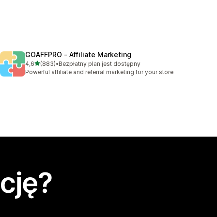
GOAFFPRO ‑ Affiliate Marketing
na 5 gwiazdek
4,6
(883)
•
Bezpłatny plan jest dostępny
Łączna liczba recenzji: 883
Powerful affiliate and referral marketing for your store
cję?