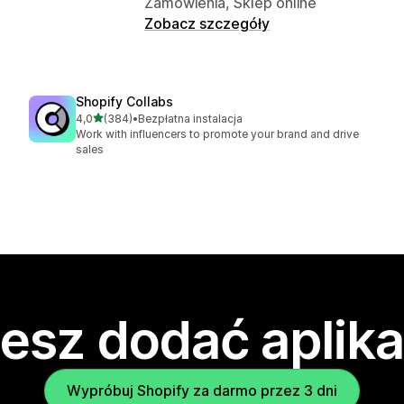
Zamówienia, Sklep online
Zobacz szczegóły
Shopify Collabs
na 5 gwiazdek
4,0
(384)
•
Bezpłatna instalacja
Łączna liczba recenzji: 384
Work with influencers to promote your brand and drive
sales
esz dodać aplika
Wypróbuj Shopify za darmo przez 3 dni