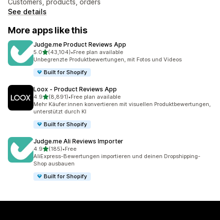
Customers, products, orders
See details
More apps like this
Judge.me Product Reviews App
out of 5 stars
5.0
(43,104)
•
Free plan available
43104 total reviews
Unbegrenzte Produktbewertungen, mit Fotos und Videos
Built for Shopify
Loox ‑ Product Reviews App
out of 5 stars
4.9
(8,891)
•
Free plan available
8891 total reviews
Mehr Käufer:innen konvertieren mit visuellen Produktbewertungen,
unterstützt durch KI
Built for Shopify
Judge.me Ali Reviews Importer
out of 5 stars
4.9
(185)
•
Free
185 total reviews
AliExpress-Bewertungen importieren und deinen Dropshipping-
Shop ausbauen
Built for Shopify