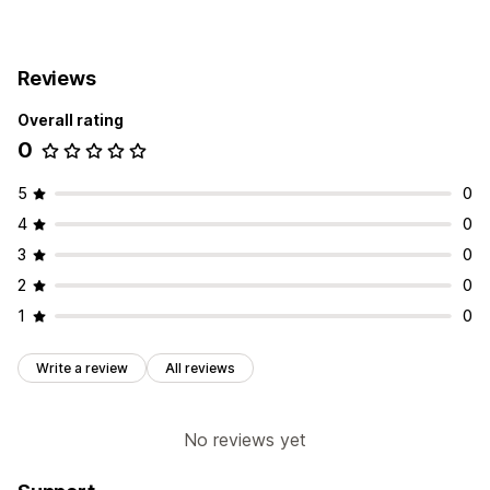
Display options
Photo reviews
Star ratings
All reviews page
Reviews
Review highlights
Review summaries
Overall rating
0
5
0
4
0
3
0
2
0
1
0
Write a review
All reviews
No reviews yet