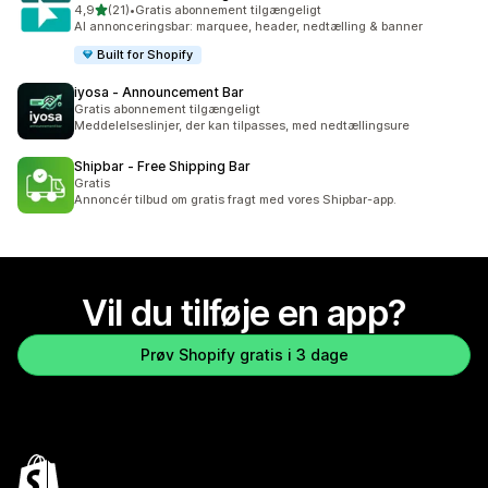
ud af 5 stjerner
4,9
(21)
•
Gratis abonnement tilgængeligt
21 anmeldelser i alt
AI annonceringsbar: marquee, header, nedtælling & banner
Built for Shopify
iyosa ‑ Announcement Bar
Gratis abonnement tilgængeligt
Meddelelseslinjer, der kan tilpasses, med nedtællingsure
Shipbar ‑ Free Shipping Bar
Gratis
Annoncér tilbud om gratis fragt med vores Shipbar-app.
Vil du tilføje en app?
Prøv Shopify gratis i 3 dage