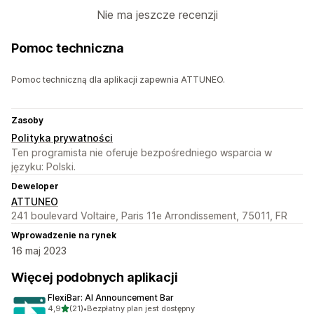
Nie ma jeszcze recenzji
Pomoc techniczna
Pomoc techniczną dla aplikacji zapewnia ATTUNEO.
Zasoby
Polityka prywatności
Ten programista nie oferuje bezpośredniego wsparcia w
języku: Polski.
Deweloper
ATTUNEO
241 boulevard Voltaire, Paris 11e Arrondissement, 75011, FR
Wprowadzenie na rynek
16 maj 2023
Więcej podobnych aplikacji
FlexiBar: AI Announcement Bar
na 5 gwiazdek
4,9
(21)
•
Bezpłatny plan jest dostępny
Łączna liczba recenzji: 21