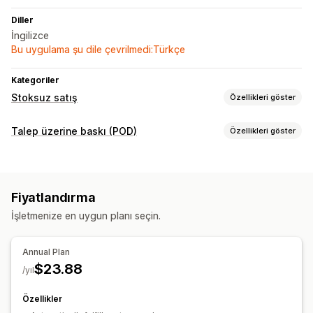
Diller
İngilizce
Bu uygulama şu dile çevrilmedi:Türkçe
Kategoriler
Stoksuz satış
Özellikleri göster
Satabileceğiniz ürünler
Talep üzerine baskı (POD)
Özellikleri göster
Sanat ve el işi
Eğlence ve medya
Bebek ürünleri
Ürün özelleştirme
Tedarik konumları
Şahsi etiketler
Özel ambalaj
Model oluşturucu
Amerika Birleşik Devletleri
Fiyatlandırma
Ambalaj ekstraları
Kişiselleştirme
Özel şablonlar
İşletmenize en uygun planı seçin.
Kargo seçenekleri
Sipariş takibi
Annual Plan
$23.88
/yıl
Özellikler