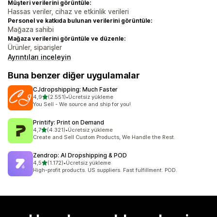
Müşteri verilerini görüntüle:
Hassas veriler, cihaz ve etkinlik verileri
Personel ve katkıda bulunan verilerini görüntüle:
Mağaza sahibi
Mağaza verilerini görüntüle ve düzenle:
Ürünler, siparişler
Ayrıntıları inceleyin
Buna benzer diğer uygulamalar
CJdropshipping: Much Faster
5 yıldız üzerinden
4,9
(2.551)
•
Ücretsiz yükleme
toplam 2551 değerlendirme
You Sell - We source and ship for you!
Printify: Print on Demand
5 yıldız üzerinden
4,7
(4.321)
•
Ücretsiz yükleme
toplam 4321 değerlendirme
Create and Sell Custom Products, We Handle the Rest.
Zendrop: AI Dropshipping & POD
5 yıldız üzerinden
4,5
(1.172)
•
Ücretsiz yükleme
toplam 1172 değerlendirme
High-profit products. US suppliers. Fast fulfillment. POD.