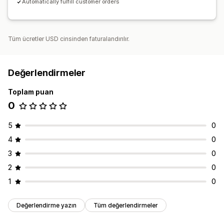
Automatically fulfill customer orders
Tüm ücretler USD cinsinden faturalandırılır.
Değerlendirmeler
Toplam puan
0
5
0
4
0
3
0
2
0
1
0
Değerlendirme yazın
Tüm değerlendirmeler