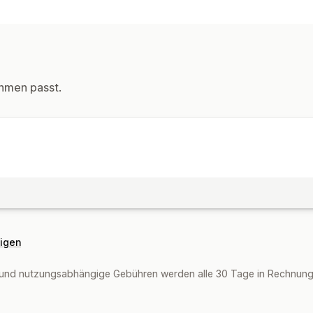
Auktionen
Anpassung
Schaltflächen
hmen passt.
Benachrichtigungen
E-Mail-Benachrichtigungen
eigen
und nutzungsabhängige Gebühren werden alle 30 Tage in Rechnung g