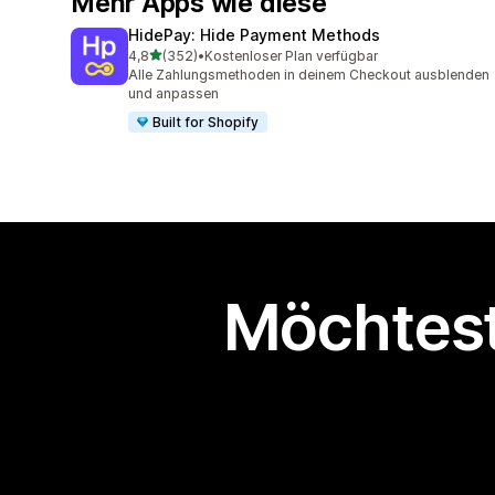
Mehr Apps wie diese
HidePay: Hide Payment Methods
von 5 Sternen
4,8
(352)
•
Kostenloser Plan verfügbar
352 Rezensionen insgesamt
Alle Zahlungsmethoden in deinem Checkout ausblenden
und anpassen
Built for Shopify
Möchtest