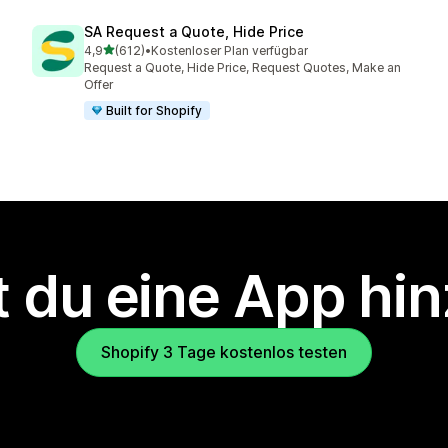
SA Request a Quote, Hide Price
von 5 Sternen
4,9
(612)
•
Kostenloser Plan verfügbar
612 Rezensionen insgesamt
Request a Quote, Hide Price, Request Quotes, Make an
Offer
Built for Shopify
 du eine App hi
Shopify 3 Tage kostenlos testen