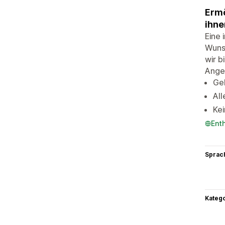
Ermö
ihne
Eine 
Wuns
wir b
Ange
Geb
All
Kei
Ent
Sprac
Kateg