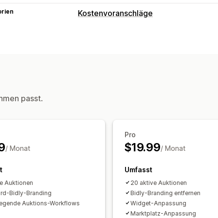
orien
Kostenvoranschläge
Preisbildungsregeln
Preis ausblenden
Auktionen
Bieten
Anpassung
Individuelle Anzeige
Schaltflächen
R
Benutzerdefiniertes Links
hmen passt.
Benachrichtigungen
Adminbereich-Benachrichtigungen
E
Pro
E-Mail-Benachrichtigungen
9
$19.99
/ Monat
/ Monat
t
Umfasst
ve Auktionen
20 aktive Auktionen
rd-Bidly-Branding
Bidly-Branding entfernen
egende Auktions-Workflows
Widget-Anpassung
Marktplatz-Anpassung