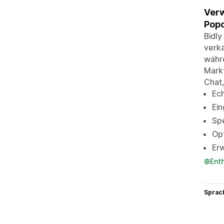
Verw
Popc
Bidly
verka
währe
Markt
Chat,
Ec
Ein
Spe
Opt
Erw
Ent
Sprac