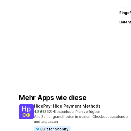
Eingef
Datenz
Mehr Apps wie diese
HidePay: Hide Payment Methods
von 5 Sternen
4,8
(352)
•
Kostenloser Plan verfügbar
352 Rezensionen insgesamt
Alle Zahlungsmethoden in deinem Checkout ausblenden
und anpassen
Built for Shopify