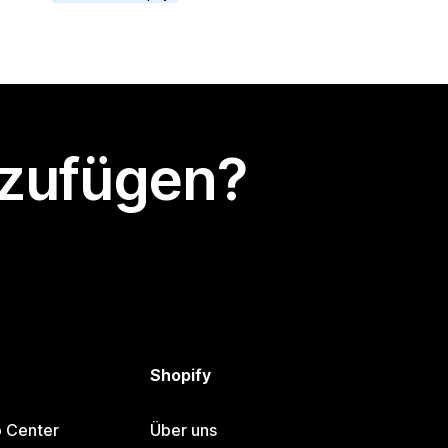
nzufügen?
Shopify
p Center
Über uns