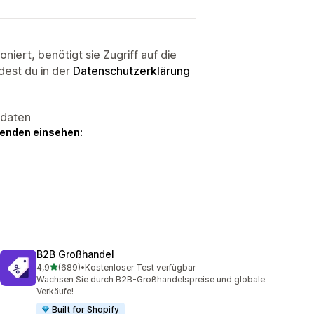
niert, benötigt sie Zugriff auf die
dest du in der
Datenschutzerklärung
sdaten
genden einsehen:
B2B Großhandel
von 5 Sternen
4,9
(689)
•
Kostenloser Test verfügbar
689 Rezensionen insgesamt
Wachsen Sie durch B2B-Großhandelspreise und globale
Verkäufe!
Built for Shopify