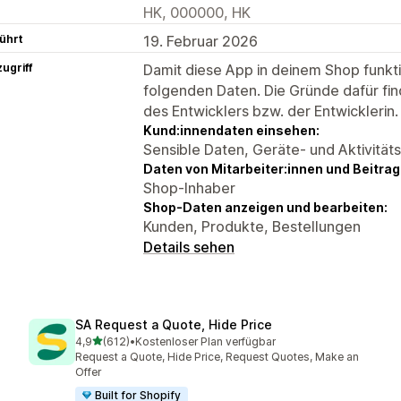
HK, 000000, HK
ührt
19. Februar 2026
ugriff
Damit diese App in deinem Shop funktio
folgenden Daten. Die Gründe dafür fin
des Entwicklers bzw. der Entwicklerin.
Kund:innendaten einsehen:
Sensible Daten, Geräte- und Aktivität
Daten von Mitarbeiter:innen und Beitra
Shop-Inhaber
Shop-Daten anzeigen und bearbeiten:
Kunden, Produkte, Bestellungen
Details sehen
SA Request a Quote, Hide Price
von 5 Sternen
4,9
(612)
•
Kostenloser Plan verfügbar
612 Rezensionen insgesamt
Request a Quote, Hide Price, Request Quotes, Make an
Offer
Built for Shopify