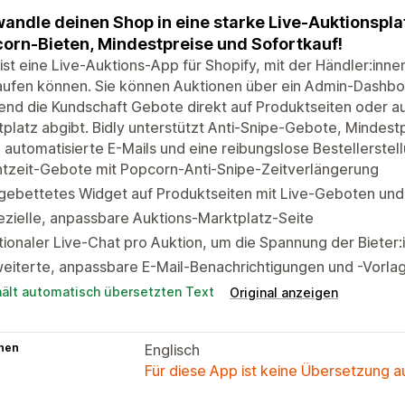
andle deinen Shop in eine starke Live-Auktionspla
orn-Bieten, Mindestpreise und Sofortkauf!
 ist eine Live-Auktions-App für Shopify, mit der Händler:in
ufen können. Sie können Auktionen über ein Admin-Dashboa
nd die Kundschaft Gebote direkt auf Produktseiten oder au
platz abgibt. Bidly unterstützt Anti-Snipe-Gebote, Mindest
 automatisierte E-Mails und eine reibungslose Bestellerstel
htzeit-Gebote mit Popcorn-Anti-Snipe-Zeitverlängerung
gebettetes Widget auf Produktseiten mit Live-Geboten und
zielle, anpassbare Auktions-Marktplatz-Seite
ionaler Live-Chat pro Auktion, um die Spannung der Bieter:
eiterte, anpassbare E-Mail-Benachrichtigungen und -Vorla
hält automatisch übersetzten Text
Original anzeigen
hen
Englisch
Für diese App ist keine Übersetzung 