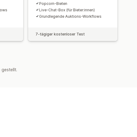
Popcorn-Bieten
lows
Live-Chat-Box (für Bieter:innen)
Grundlegende Auktions-Workflows
7-tägiger kostenloser Test
estellt.