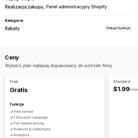
Realizacja zakupu
Panel administracyjny Shopify
Kategorie
Rabaty
Pokaż funkcje
Rodzaje rabatów
Gradacja cen
Rabaty ilościowe
Progi ilościowe
Ceny
Rabaty zbiorcze
Rabaty w koszyku
Wybierz plan najlepiej dopasowany do potrzeb firmy.
Zarządzanie rabatami
Wyzwalacze i reguły
Free
Standard
$1.99
Gratis
/mie
Funkcje
Free forever
1 Discount campaign
Tier-based pricing
Products & collections
Analytics