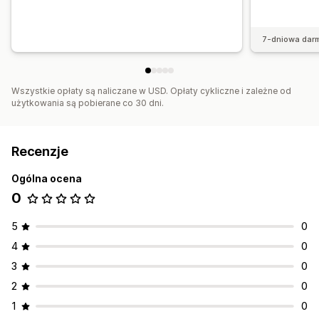
7-dniowa dar
Wszystkie opłaty są naliczane w USD. Opłaty cykliczne i zależne od
użytkowania są pobierane co 30 dni.
Recenzje
Ogólna ocena
0
5
0
4
0
3
0
2
0
1
0