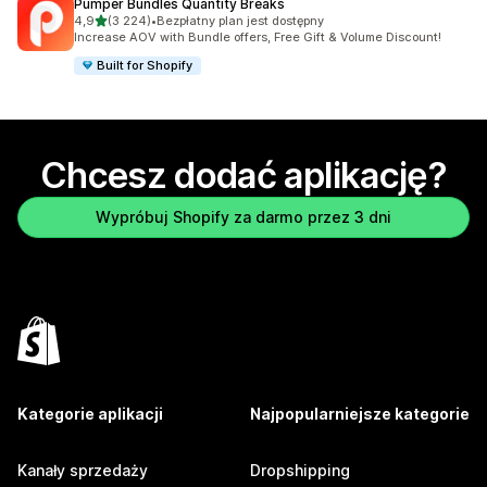
Pumper Bundles Quantity Breaks
na 5 gwiazdek
4,9
(3 224)
•
Bezpłatny plan jest dostępny
Łączna liczba recenzji: 3224
Increase AOV with Bundle offers, Free Gift & Volume Discount!
Built for Shopify
Chcesz dodać aplikację?
Wypróbuj Shopify za darmo przez 3 dni
Kategorie aplikacji
Najpopularniejsze kategorie
Kanały sprzedaży
Dropshipping