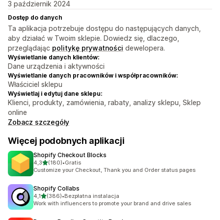
3 październik 2024
Dostęp do danych
Ta aplikacja potrzebuje dostępu do następujących danych,
aby działać w Twoim sklepie. Dowiedz się, dlaczego,
przeglądając
politykę prywatności
dewelopera.
Wyświetlanie danych klientów:
Dane urządzenia i aktywności
Wyświetlanie danych pracowników i współpracowników:
Właściciel sklepu
Wyświetlaj i edytuj dane sklepu:
Klienci, produkty, zamówienia, rabaty, analizy sklepu, Sklep
online
Zobacz szczegóły
Więcej podobnych aplikacji
Shopify Checkout Blocks
na 5 gwiazdek
4,3
(180)
•
Gratis
Łączna liczba recenzji: 180
Customize your Checkout, Thank you and Order status pages
Shopify Collabs
na 5 gwiazdek
4,1
(386)
•
Bezpłatna instalacja
Łączna liczba recenzji: 386
Work with influencers to promote your brand and drive sales