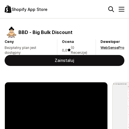
Shopify App Store
BBD ‑ Big Bulk Discount
Ceny
Ocena
Deweloper
Bezpłatny plan jest
(0
WebSensePro
0,0
dostępny
Recenzje)
Zainstaluj