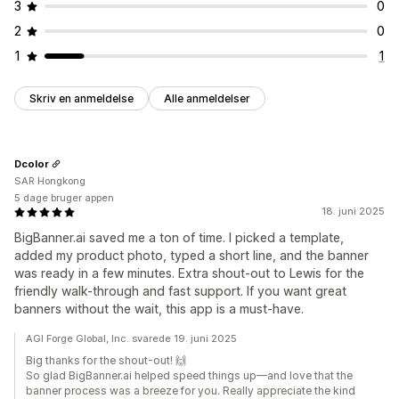
3
0
2
0
1
1
Skriv en anmeldelse
Alle anmeldelser
Dcolor
SAR Hongkong
5 dage bruger appen
18. juni 2025
BigBanner.ai saved me a ton of time. I picked a template,
added my product photo, typed a short line, and the banner
was ready in a few minutes. Extra shout-out to Lewis for the
friendly walk-through and fast support. If you want great
banners without the wait, this app is a must-have.
AGI Forge Global, Inc. svarede 19. juni 2025
Big thanks for the shout-out! 🙌
So glad BigBanner.ai helped speed things up—and love that the
banner process was a breeze for you. Really appreciate the kind