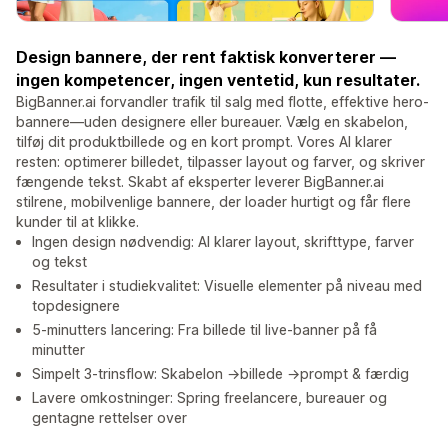
Design bannere, der rent faktisk konverterer —
ingen kompetencer, ingen ventetid, kun resultater.
BigBanner.ai forvandler trafik til salg med flotte, effektive hero-
bannere—uden designere eller bureauer. Vælg en skabelon,
tilføj dit produktbillede og en kort prompt. Vores AI klarer
resten: optimerer billedet, tilpasser layout og farver, og skriver
fængende tekst. Skabt af eksperter leverer BigBanner.ai
stilrene, mobilvenlige bannere, der loader hurtigt og får flere
kunder til at klikke.
Ingen design nødvendig: AI klarer layout, skrifttype, farver
og tekst
Resultater i studiekvalitet: Visuelle elementer på niveau med
topdesignere
5-minutters lancering: Fra billede til live-banner på få
minutter
Simpelt 3-trinsflow: Skabelon →billede →prompt & færdig
Lavere omkostninger: Spring freelancere, bureauer og
gentagne rettelser over