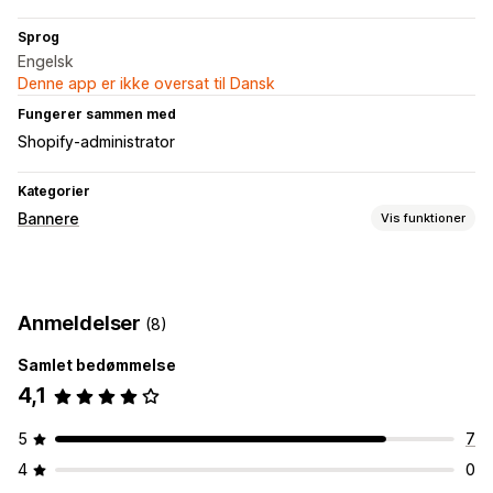
Sprog
Engelsk
Denne app er ikke oversat til Dansk
Fungerer sammen med
Shopify-administrator
Kategorier
Bannere
Vis funktioner
Bannertype
Promovering
Anmeldelser
(8)
Tilpasning
Samlet bedømmelse
Links og knapper
Farve og skrifttype
Tilpasset CSS
4,1
5
7
4
0