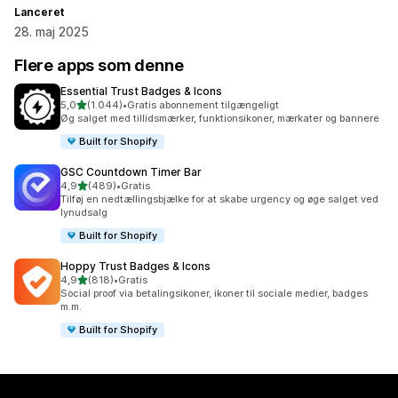
Lanceret
28. maj 2025
Flere apps som denne
Essential Trust Badges & Icons
ud af 5 stjerner
5,0
(1.044)
•
Gratis abonnement tilgængeligt
1044 anmeldelser i alt
Øg salget med tillidsmærker, funktionsikoner, mærkater og bannere
Built for Shopify
GSC Countdown Timer Bar
ud af 5 stjerner
4,9
(489)
•
Gratis
489 anmeldelser i alt
Tilføj en nedtællingsbjælke for at skabe urgency og øge salget ved
lynudsalg
Built for Shopify
Hoppy Trust Badges & Icons
ud af 5 stjerner
4,9
(818)
•
Gratis
818 anmeldelser i alt
Social proof via betalingsikoner, ikoner til sociale medier, badges
m.m.
Built for Shopify