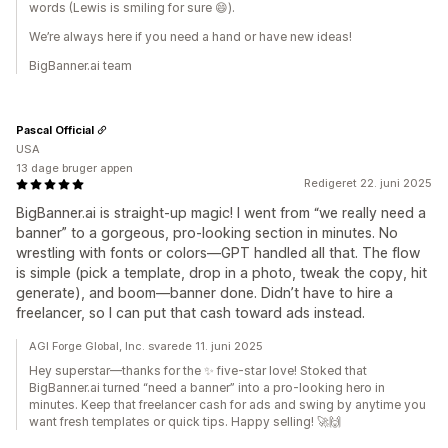
words (Lewis is smiling for sure 😄).
We’re always here if you need a hand or have new ideas!
BigBanner.ai team
Pascal Official
USA
13 dage bruger appen
Redigeret 22. juni 2025
BigBanner.ai is straight-up magic! I went from “we really need a
banner” to a gorgeous, pro-looking section in minutes. No
wrestling with fonts or colors—GPT handled all that. The flow
is simple (pick a template, drop in a photo, tweak the copy, hit
generate), and boom—banner done. Didn’t have to hire a
freelancer, so I can put that cash toward ads instead.
AGI Forge Global, Inc. svarede 11. juni 2025
Hey superstar—thanks for the ✨ five-star love! Stoked that
BigBanner.ai turned “need a banner” into a pro-looking hero in
minutes. Keep that freelancer cash for ads and swing by anytime you
want fresh templates or quick tips. Happy selling! 🚀🙌