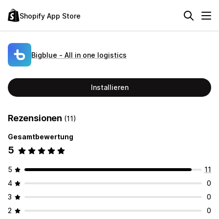
Shopify App Store
Bigblue ‑ All in one logistics
Installieren
Rezensionen
(11)
Gesamtbewertung
5
5
11
4
0
3
0
2
0