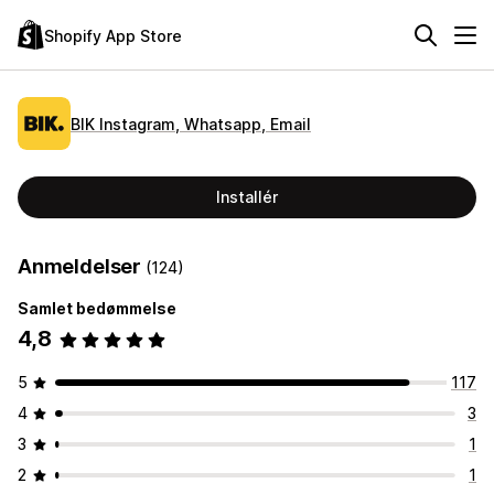
Shopify App Store
BIK Instagram, Whatsapp, Email
Installér
Anmeldelser
(124)
Samlet bedømmelse
4,8
5
117
4
3
3
1
2
1