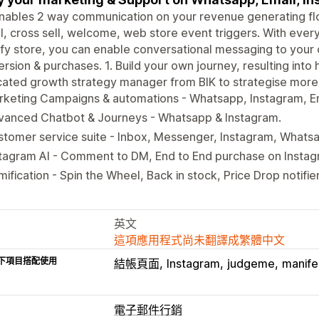
nables 2 way communication on your revenue generating fl
l, cross sell, welcome, web store event triggers. With ever
fy store, you can enable conversational messaging to your 
rsion & purchases. 1. Build your own journey, resulting int
ated growth strategy manager from BIK to strategise more
rketing Campaigns & automations - Whatsapp, Instagram, E
vanced Chatbot & Journeys - Whatsapp & Instagram.
tomer service suite - Inbox, Messenger, Instagram, Whats
stagram AI - Comment to DM, End to End purchase on Insta
ification - Spin the Wheel, Back in stock, Price Drop notifier
英文
這項應用程式尚未翻譯成繁體中文
下項目搭配使用
結帳頁面
Instagram
judgeme
manife
電子郵件行銷