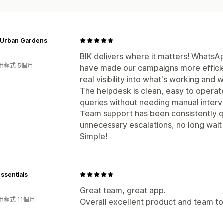
 Urban Gardens
BIK delivers where it matters! WhatsA
用程式 5個月
have made our campaigns more efficie
real visibility into what's working and w
The helpdesk is clean, easy to operate
queries without needing manual interv
Team support has been consistently 
unnecessary escalations, no long wait 
Simple!
ssentials
Great team, great app.
用程式 11個月
Overall excellent product and team to