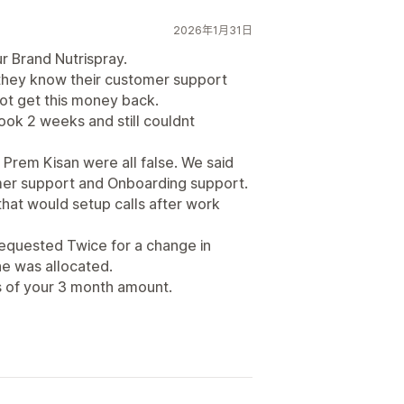
2026年1月31日
r Brand Nutrispray.
they know their customer support
not get this money back.
Took 2 weeks and still couldnt
Prem Kisan were all false. We said
omer support and Onboarding support.
hat would setup calls after work
equested Twice for a change in
e was allocated.
 of your 3 month amount.