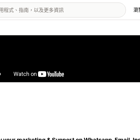
瀏
圖片圖庫
y your marketing & Support on Whatsapp, Email, I