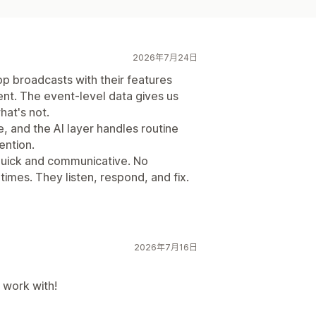
2026年7月24日
pp broadcasts with their features
nt. The event-level data gives us
hat's not.
, and the AI layer handles routine
ention.
quick and communicative. No
times. They listen, respond, and fix.
2026年7月16日
 work with!