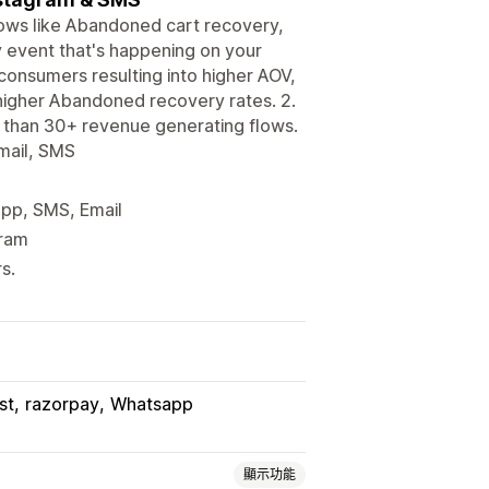
ows like Abandoned cart recovery,
y event that's happening on your
consumers resulting into higher AOV,
o higher Abandoned recovery rates. 2.
 than 30+ revenue generating flows.
mail, SMS
app, SMS, Email
gram
s.
st
razorpay
Whatsapp
顯示功能