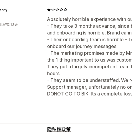
pray
Absolutely horrible experience with ou
用程式 13天
- They take 3 months advance, since 
and onboarding is horrible. Brand can
- Their onboarding team is horrible - 
onboard our journey messages
- The marketing promises made by Mr 
the 1 thing important to us was cust
They put a largely incompetent team t
hours
- They seem to be understaffed. We r
Support manager, unfortunately no on
DONOT GO TO BIK. Its a complete loss
隱私權政策