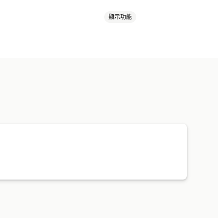
顯示功能
媒體
電子報
彈出式視窗
表單
折扣
郵件
購物車電子郵件
結帳電子郵件
郵件
後續電子郵件
降價電子郵件
郵件行銷活動
自訂行銷活動
供意見回饋
訂單確認
商品推薦
活動
收集同意書
電子郵件收集清單