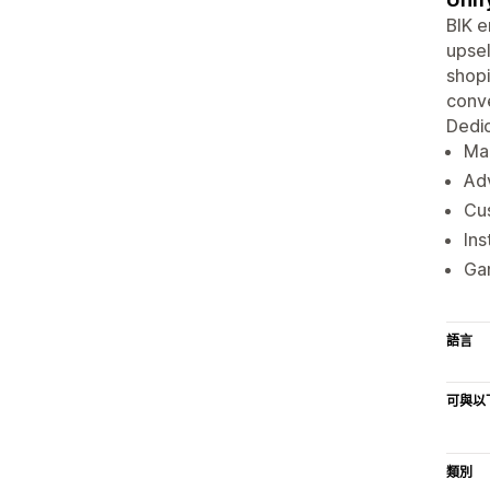
BIK e
upsel
shopi
conve
Dedic
Ma
Ad
Cus
In
Gam
語言
可與以
類別