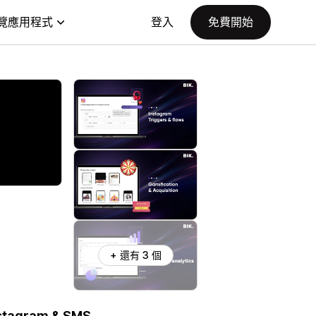
覽應用程式
登入
免費開始
+ 還有 3 個
nstagram & SMS