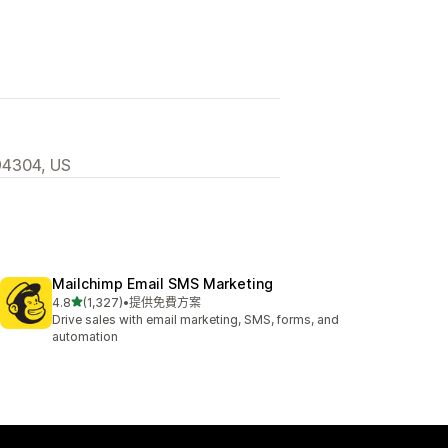
 94304, US
Mailchimp Email SMS Marketing
滿分 5 顆星
4.8
(1,327)
•
提供免費方案
共有 1327 則評價
Drive sales with email marketing, SMS, forms, and
automation