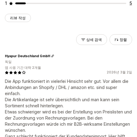
1
5
리뷰 작성
상세 검색
정렬
Hyapur Deutschland GmbH
독일
앱 사용 기간 대략 2개월
2026년 3월 2일
Die App funktioniert in vielerlei Hinsicht sehr gut. Vor allem die
Anbindungen an Shopify / DHL / amazon etc. sind super
einfach.
Die Artikelanlage ist sehr übersichtlich und man kann sein
Sortiment schnell hinterlegen.
Etwas schwieriger wird es bei der Erstellung von Preislisten und
der Zuordnung von Rechnungsvorlagen. Bei den
Rechnungsvorlagen würde ich mir B2B-wirksame Einstellungen
wünschen.
Ganz schlecht funktioniert der Kundendatenimport. Hier hilft