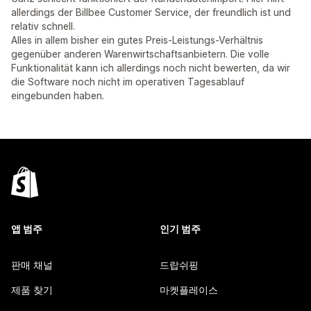
allerdings der Billbee Customer Service, der freundlich ist und
relativ schnell.
Alles in allem bisher ein gutes Preis-Leistungs-Verhältnis
gegenüber anderen Warenwirtschaftsanbietern. Die volle
Funktionalität kann ich allerdings noch nicht bewerten, da wir
die Software noch nicht im operativen Tagesablauf
eingebunden haben.
앱 범주
인기 범주
판매 채널
드랍쉬핑
제품 찾기
마켓플레이스