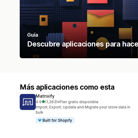
Guía
Descubre aplicaciones para hace
Más aplicaciones como esta
Matrixify
de 5 estrellas
4.9
(1,363)
•
Plan gratis disponible
1363 reseñas en total
Import, Export, Update and Migrate your store data in
bulk
Built for Shopify