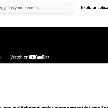
Explorar aplic
ía de imágenes destacadas
in-one multichannel order management for small 