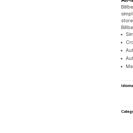
Billb
simpl
store
Billb
Si
Cro
Aut
Aut
Ma
Idiom
Categ