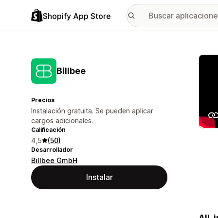
Shopify App Store
Galer
Billbee
Precios
Instalación gratuita. Se pueden aplicar
cargos adicionales.
Calificación
4,5
(50)
Desarrollador
Billbee GmbH
Instalar
All-