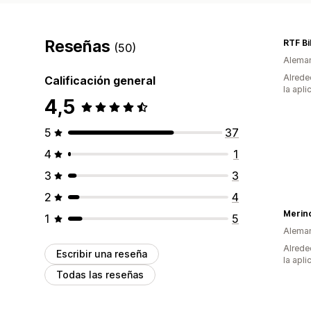
Reseñas
RTF Bi
(50)
Alema
Alrede
Calificación general
la apli
4,5
5
37
4
1
3
3
2
4
1
5
Alema
Alrede
Escribir una reseña
la apli
Todas las reseñas