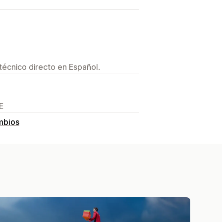
técnico directo en Español.
E
mbios