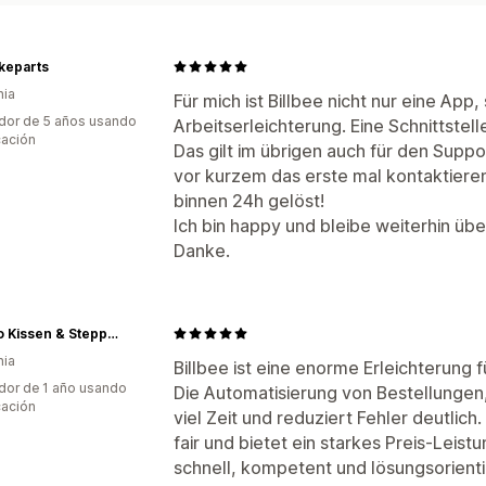
keparts
nia
Für mich ist Billbee nicht nur eine App
dor de 5 años usando
Arbeitserleichterung. Eine Schnittstell
cación
Das gilt im übrigen auch für den Suppor
vor kurzem das erste mal kontaktier
binnen 24h gelöst!
Ich bin happy und bleibe weiterhin üb
Danke.
Merino Kissen & Steppbetten Manufaktur
nia
Billbee ist eine enorme Erleichterung f
dor de 1 año usando
Die Automatisierung von Bestellunge
cación
viel Zeit und reduziert Fehler deutlich
fair und bietet ein starkes Preis-Leist
schnell, kompetent und lösungsorient