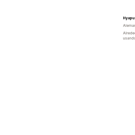
Alema
Alrede
usando