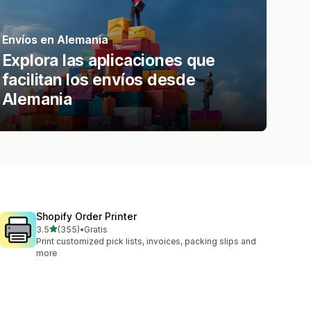
Envíos en Alemania
Explora las aplicaciones que
facilitan los envíos desde
Alemania
Shopify Order Printer
de 5 estrellas
3.5
(355)
•
Gratis
355 reseñas en total
Print customized pick lists, invoices, packing slips and
more