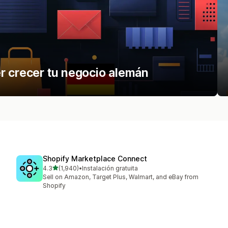
r crecer tu negocio alemán
Shopify Marketplace Connect
de 5 estrellas
4.3
(1,940)
•
Instalación gratuita
1940 reseñas en total
Sell on Amazon, Target Plus, Walmart, and eBay from
Shopify