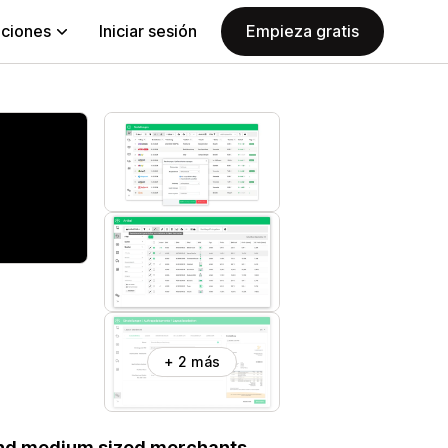
aciones
Iniciar sesión
Empieza gratis
+ 2 más
and medium sized merchants.