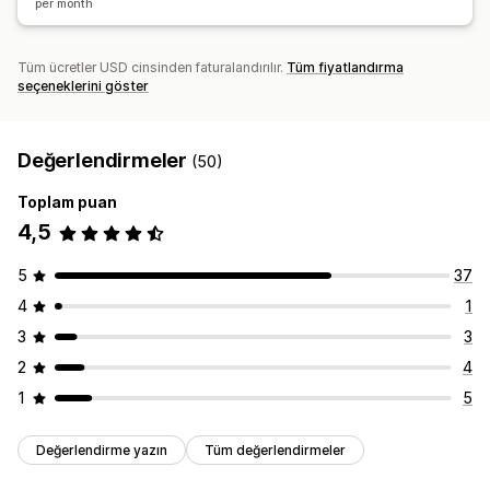
per month
Tüm ücretler USD cinsinden faturalandırılır.
Tüm fiyatlandırma
seçeneklerini göster
Değerlendirmeler
(50)
Toplam puan
4,5
5
37
4
1
3
3
2
4
1
5
Değerlendirme yazın
Tüm değerlendirmeler