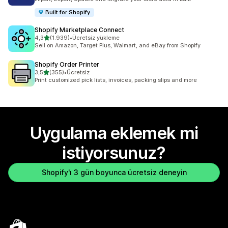
Built for Shopify
Shopify Marketplace Connect
5 yıldız üzerinden
4,3
(1.939)
•
Ücretsiz yükleme
toplam 1939 değerlendirme
Sell on Amazon, Target Plus, Walmart, and eBay from Shopify
Shopify Order Printer
5 yıldız üzerinden
3,5
(355)
•
Ücretsiz
toplam 355 değerlendirme
Print customized pick lists, invoices, packing slips and more
Uygulama eklemek mi
istiyorsunuz?
Shopify'ı 3 gün boyunca ücretsiz deneyin