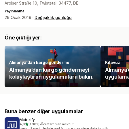
Arolser Straße 10, Twistetal, 34477, DE
Yayınlanma
29 Ocak 2019 ·
Değişiklik günlüğü
Öne çıktığı yer:
Almanya’dan kargo gönderme
Kılavuz
Almanya’dan kargo göndermeyi
Almanya’d
kolaylaştıran uygulamalara bakın.
uygulama
Buna benzer diğer uygulamalar
Matrixify
5 yıldız üzerinden
4,9
(1.362)
•
Ücretsiz plan mevcut
toplam 1362 değerlendirme
Import, Export, Update and Migrate your store data in bulk