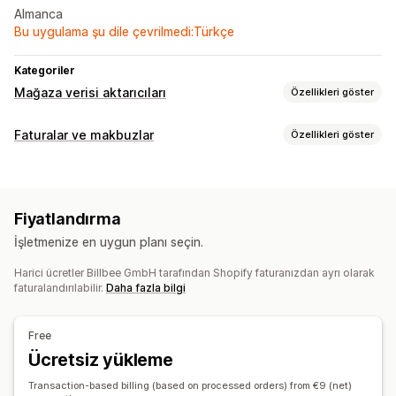
Almanca
Bu uygulama şu dile çevrilmedi:Türkçe
Kategoriler
Mağaza verisi aktarıcıları
Özellikleri göster
Veri senkronizasyonu
Faturalar ve makbuzlar
Özellikleri göster
Envanter senkronizasyonu
Sipariş senkronizasyonu
Belge türleri
Fiyat senkronizasyonu
Faturalar
Sipariş onayları
Sevk irsaliyeleri
Kargo etiketleri
Veri geçişi
Fiyatlandırma
Para iadeleri
Zamanlanmış dışa aktarma
Envanter
Siparişler
İşletmenize en uygun planı seçin.
Özelleştirme
Harici ücretler Billbee GmbH tarafından Shopify faturanızdan ayrı olarak
Renk ve yazı tipi
Marka öğeleri
Alanlar
Fatura numarası
faturalandırılabilir.
Daha fazla bilgi
Gönderen e-postası
Vergi hesaplama
Şablonlar
Logolar
Çoklu para birimi
Çoklu dil
Free
Dosya yönetimi
Ücretsiz yükleme
E-posta otomasyonu
Raporlar
Ardışık numaralandırma
Transaction-based billing (based on processed orders) from €9 (net)