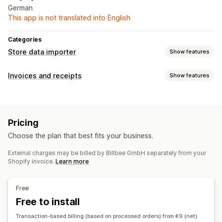
German
This app is not translated into English
Categories
Store data importer
Show features
Data sync
Invoices and receipts
Show features
Inventory sync
Order sync
Price sync
Document types
Data migration
Invoices
Order confirmations
Packing slips
Scheduled export
Inventory
Orders
Pricing
Shipping labels
Refunds
Choose the plan that best fits your business.
Customization
External charges may be billed by Billbee GmbH separately from your
Color and font
Branding
Fields
Invoice numbers
Shopify invoice.
Learn more
Sender email
Tax calculation
Templates
Logos
Multi-currency
Multi-language
Free
File management
Free to install
Email automation
Reports
Sequential numbering
Transaction-based billing (based on processed orders) from €9 (net)