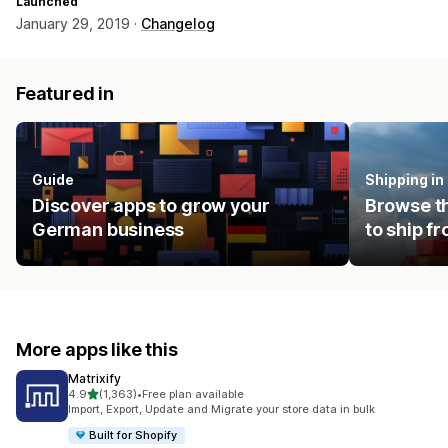
Launched
January 29, 2019 ·
Changelog
Featured in
Guide
Shipping i
Discover apps to grow your
Browse th
German business
to ship f
More apps like this
Matrixify
out of 5 stars
4.9
(1,363)
•
Free plan available
1363 total reviews
Import, Export, Update and Migrate your store data in bulk
Built for Shopify