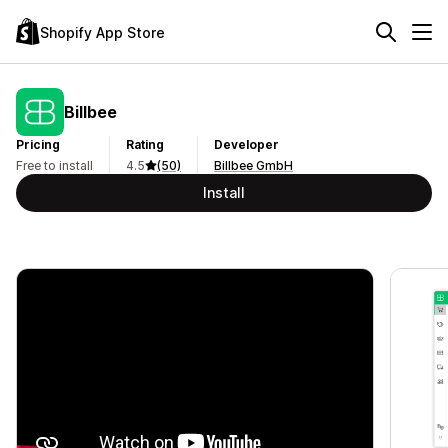
Shopify App Store
Billbee
Pricing
Rating
Developer
Free to install
4.5
(50)
Billbee GmbH
Install