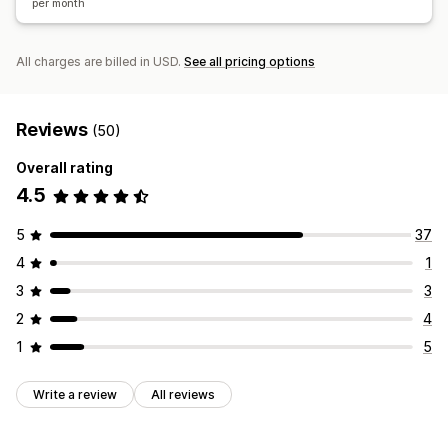
per month
All charges are billed in USD.
See all pricing options
Reviews
(50)
Overall rating
4.5
5
37
4
1
3
3
2
4
1
5
Write a review
All reviews