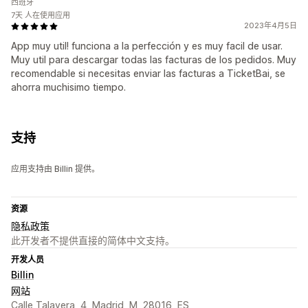
西班牙
7天 人在使用应用
2023年4月5日
App muy util! funciona a la perfección y es muy facil de usar.
Muy util para descargar todas las facturas de los pedidos. Muy
recomendable si necesitas enviar las facturas a TicketBai, se
ahorra muchisimo tiempo.
支持
应用支持由 Billin 提供。
资源
隐私政策
此开发者不提供直接的简体中文支持。
开发人员
Billin
网站
Calle Talavera, 4, Madrid, M, 28016, ES