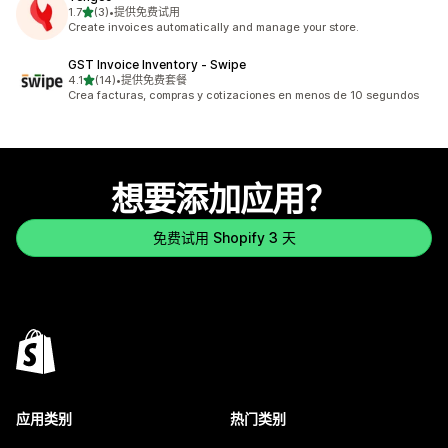
星（满分 5 星）
1.7
(3)
•
提供免费试用
总共 3 条评论
Create invoices automatically and manage your store.
GST Invoice Inventory ‑ Swipe
星（满分 5 星）
4.1
(14)
•
提供免费套餐
总共 14 条评论
Crea facturas, compras y cotizaciones en menos de 10 segundos
想要添加应用？
免费试用 Shopify 3 天
应用类别
热门类别