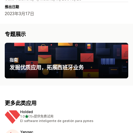
推出日期
2023年3月17日
专题展示
指南
发掘优质应用，拓展西班牙业务
更多此类应用
Holded
星（满分 5 星）
1.0
(1)
•
提供免费试用
总共 1 条评论
El software inteligente de gestión para pymes
Yengec