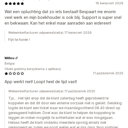
16 kwiecień 2026
Wat een opluchting dat zo iets bestaat! Bespaart me enorm
veel werk en mijn boekhouder is ook blij. Support is super snel
en bekwaam. Kan het enkel maar aanraden aan iedereen!
Webwinkelfacturen odpowiedział(a) 17 kwiecień 2026
Fijn te horen !
Millou
Belgia
Około godziny korzystania z aplikacji
11 październik 2025
App werkt niet! Loopt heel de tijd vast!
Webwinkelfacturen odpowiedział(a) 17 październik 2025
Tja.... Het lijkt erop dat de klant zaterdag heeft geprobeerd te
koppelen en dat dit door een externe oorzaak niet is gelukt. Gelukkig
logde de klant een ticket waar we maandagochtend 08.40 direct op
gereageerd hebben. Doel was de klant te helpen de koppeling te
leggen en indien mogelijk te achterhalen wat er was misgegaan.
Helaas heeft de klant ondanks meerdere opvolg emails niet
gereageerd en zullen we nooit weten wat er mis ging. Nog spijtiger