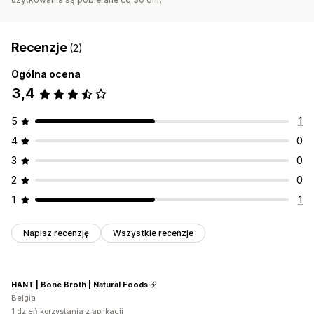
Recenzje
(2)
Ogólna ocena
3,4
5
1
4
0
3
0
2
0
1
1
Napisz recenzję
Wszystkie recenzje
HANT | Bone Broth | Natural Foods
Belgia
1 dzień korzystania z aplikacji