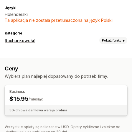
Języki
Holenderski
Ta aplikacja nie została przetłumaczona na język Polski
Kategorie
Rachunkowość
Pokaż funkcje
Raporty finansowe
Dochód i saldo
Podatek od sprzedaży
Ceny
Operacje finansowe
Wybierz plan najlepiej dopasowany do potrzeb firmy.
Należność
Wiele sklepów
Automatyczna synchronizacja danych
Business
$15.95
Podsumowanie dziennej sprzedaży
/miesiąc
Szczegóły zamówienia
Transakcje
30-dniowa darmowa wersja próbna
Mapowanie podatku od sprzedaży
Archiwalne dane dotyczące importu
Wszystkie opłaty są naliczane w USD. Opłaty cykliczne i zależne od
użytkowania są pobierane co 30 dni.