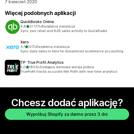
7 kwiecień 2020
Więcej podobnych aplikacji
QuickBooks Online
na 5 gwiazdek
4,8
(3 177)
•
Bezpłatna instalacja
Łączna liczba recenzji: 3177
Sync your retail and B2B sales activity to QuickBooks
Xero
na 5 gwiazdek
4,1
(27)
•
Bezpłatna instalacja
Łączna liczba recenzji: 27
Sync daily sales to Xero for streamlined ecommerce accounting.
TP: True Profit Analytics
na 5 gwiazdek
5,0
(803)
•
Dostępna darmowa wersja próbna
Łączna liczba recenzji: 803
TrueProfit tracks accurate Net Profit with real-time analytics
Chcesz dodać aplikację?
Wypróbuj Shopify za darmo przez 3 dni