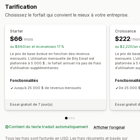
Gestion des pixels
Tarification
Choisissez le forfait qui convient le mieux à votre entreprise.
Analyses de performance
Suivi des performances
Dépenses publicitaires
Starter
Croissance
Suivi des conversions
Tableaux de bord
$66
$222
/ mois
/ moi
ou $660/an et économisez 17 %
ou $2,220/an 
Le prix de base évolue en fonction des revenus
Le prix de bas
mensuels. L’utilisation mensuelle de Bily Email est
mensuels. L’uti
plafonnée à 5 000 $ ; le forfait annuel n’a pas de frais
plafonnée à 5 0
d’utilisation supplémentaires.
d’utilisation s
Fonctionnalités
Fonctionnalit
Jusqu’à 25 000 $ de revenus mensuels
De 25 000 $
Essai gratuit de 7 jour(s)
Essai gratuit d
Contient du texte traduit automatiquement
Afficher l’original
Tous les frais sont facturés en USD. Les frais récurrents et basés sur