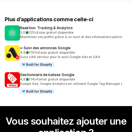
Plus d’applications comme celle-ci
Reaktion: Tracking & Analytics
étoile(s) sur 5
5,0
(25)
•
Essai gratuit disponible
25 avis au total
Maximisez vos profits grâce à un suivi et des informations précis.
∞ Suivi des annonces Google
étoile(s) sur 5
4,9
(191)
•
Essai gratuit disponible
191 avis au total
Suivi côté serveur pour le suivi Google Ads et GA4
Built for Shopify
Gestionnaire de balises Google
étoile(s) sur 5
4,8
(14)
•
Forfait gratuit disponible
14 avis au total
Google Ads, Google Analytics en utilisant Google Tag Manager (
Built for Shopify
Vous souhaitez ajouter une