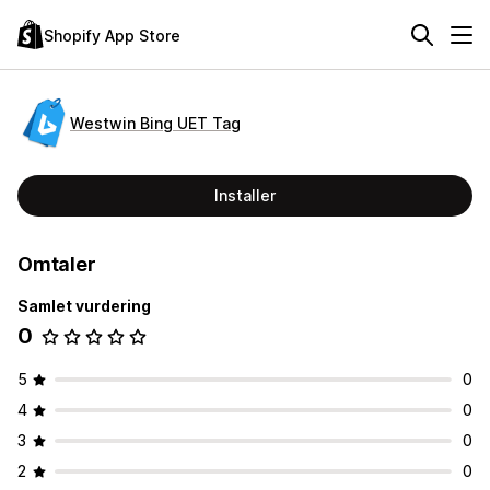
Shopify App Store
Westwin Bing UET Tag
Installer
Omtaler
Samlet vurdering
0
5
0
4
0
3
0
2
0