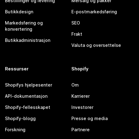
Bestillinger og levering
Mersalg og pakker
Butikkdesign
E-postmarkedsføring
Markedsføring og
SEO
konvertering
Frakt
Butikkadministrasjon
Valuta og oversettelse
Ressurser
Shopify
Shopifys hjelpesenter
Om
API-dokumentasjon
Karrierer
Shopify-fellesskapet
Investorer
Shopify-blogg
Presse og media
Forskning
Partnere