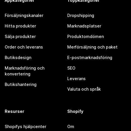
Appkategorier
Toppkategorier
Försäljningskanaler
Dropshipping
Hitta produkter
Marknadsplatser
Sälja produkter
Produktomdömen
Order och leverans
Merförsäljning och paket
Butiksdesign
E-postmarknadsföring
Marknadsföring och
SEO
konvertering
Leverans
Butikshantering
Valuta och språk
Resurser
Shopify
Shopifys hjälpcenter
Om