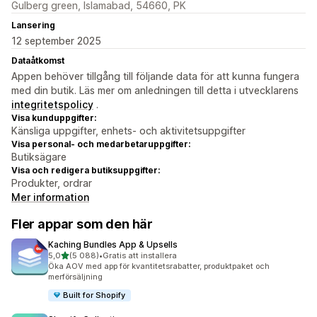
Gulberg green, Islamabad, 54660, PK
Lansering
12 september 2025
Dataåtkomst
Appen behöver tillgång till följande data för att kunna fungera
med din butik. Läs mer om anledningen till detta i utvecklarens
integritetspolicy
.
Visa kunduppgifter:
Känsliga uppgifter, enhets- och aktivitetsuppgifter
Visa personal- och medarbetaruppgifter:
Butiksägare
Visa och redigera butiksuppgifter:
Produkter, ordrar
Mer information
Fler appar som den här
Kaching Bundles App & Upsells
av 5 stjärnor
5,0
(5 088)
•
Gratis att installera
5088 recensioner totalt
Öka AOV med app för kvantitetsrabatter, produktpaket och
merförsäljning
Built for Shopify