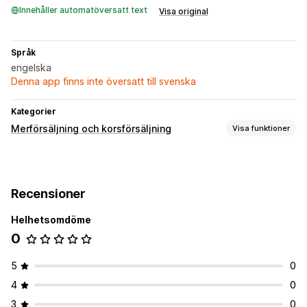
Innehåller automatöversatt text
Visa original
Språk
engelska
Denna app finns inte översatt till svenska
Kategorier
Merförsäljning och korsförsäljning
Visa funktioner
Anpassning
Merförsäljning i varukorg
Merförsäljning på produktsidan
Recensioner
Tillägg på ett klick
Anpassad CSS
Dra och släpp-redigerare
Anpassade regler
Helhetsomdöme
0
Erbjudanden och rekommendationer
Garantier
Leveransförsäkring
Produkttillägg
5
0
Prioriterad hantering
4
0
Analysverktyg
3
0