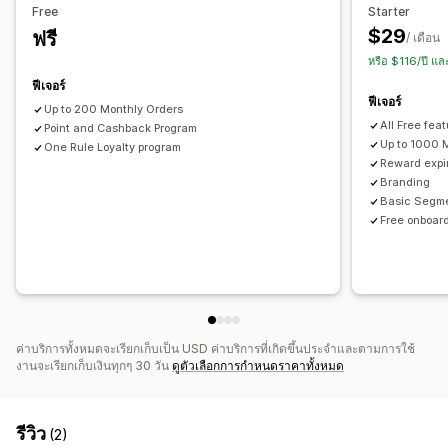
Free
Starter
สินค้าฟรี
เครื่องหมาย
รางวัลที่กำหนดเอง
$29
ฟรี
/ เดือน
หรือ $116/ปี แ
ฟีเจอร์
ฟีเจอร์
Up to 200 Monthly Orders
All Free fea
Point and Cashback Program
Up to 1000 
One Rule Loyalty program
Reward expi
Branding
Basic Segme
Free onboard
ค่าบริการทั้งหมดจะเรียกเก็บเป็น USD ค่าบริการที่เกิดขึ้นประจำและตามการใช้
งานจะเรียกเก็บเงินทุกๆ 30 วัน
ดูตัวเลือกการกำหนดราคาทั้งหมด
รีวิว
(2)