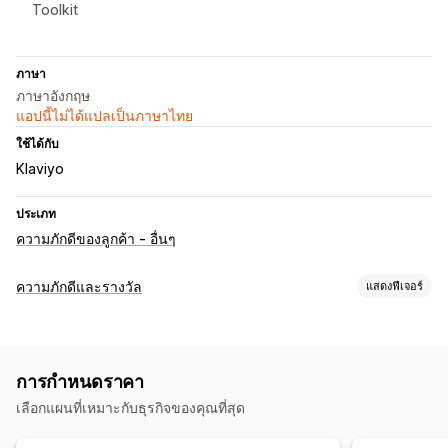
Toolkit
ภาษา
ภาษาอังกฤษ
แอปนี้ไม่ได้แปลเป็นภาษาไทย
ใช้ได้กับ
Klaviyo
ประเภท
ความภักดีของลูกค้า - อื่นๆ
ความภักดีและรางวัล
แสดงฟีเจอร์
ประเภทโปรแกรม
โปรแกรมรางวัล
ระดับ VIP
การแนะนำ
แสตมป์หรือบัตรตอก
การกำหนดราคา
โปรแกรมเงินคืน
กระเป๋าเงินดิจิทัล
โปรแกรมที่กำหนดเอง
เลือกแผนที่เหมาะกับธุรกิจของคุณที่สุด
รางวัลที่คุณสามารถเสนอได้
คะแนน
ส่วนลด
คูปอง
เงินคืน
เครดิตร้านค้า
การจัดส่งฟรี