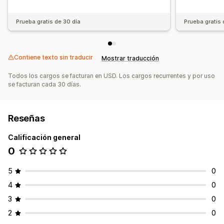
Prueba gratis de 30 día
Prueba gratis 
Contiene texto sin traducir
Mostrar traducción
Todos los cargos se facturan en USD. Los cargos recurrentes y por uso
se facturan cada 30 días.
Reseñas
Calificación general
0
5
0
4
0
3
0
2
0