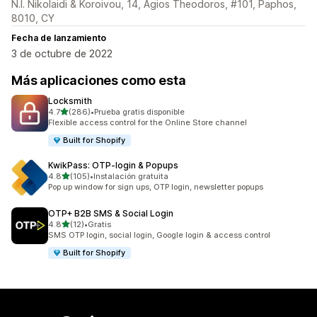
N.I. Nikolaidi & Koroivou, 14, Agios Theodoros, #101, Paphos,
8010, CY
Fecha de lanzamiento
3 de octubre de 2022
Más aplicaciones como esta
Locksmith
de 5 estrellas
4.7
(286)
•
Prueba gratis disponible
286 reseñas en total
Flexible access control for the Online Store channel
Built for Shopify
KwikPass: OTP‑login & Popups
de 5 estrellas
4.8
(105)
•
Instalación gratuita
105 reseñas en total
Pop up window for sign ups, OTP login, newsletter popups
OTP+ B2B SMS & Social Login
de 5 estrellas
4.8
(12)
•
Gratis
12 reseñas en total
SMS OTP login, social login, Google login & access control
Built for Shopify