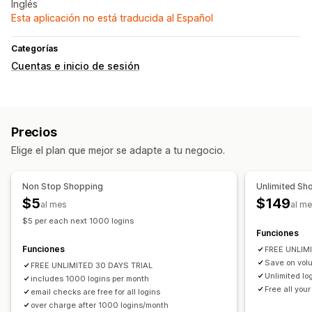
Inglés
Esta aplicación no está traducida al Español
Categorías
Cuentas e inicio de sesión
Precios
Elige el plan que mejor se adapte a tu negocio.
Non Stop Shopping
Unlimited Sh
$5
$149
al mes
al m
$5 per each next 1000 logins
Funciones
Funciones
FREE UNLIM
Save on vol
FREE UNLIMITED 30 DAYS TRIAL
Unlimited log
includes 1000 logins per month
Free all your
email checks are free for all logins
over charge after 1000 logins/month