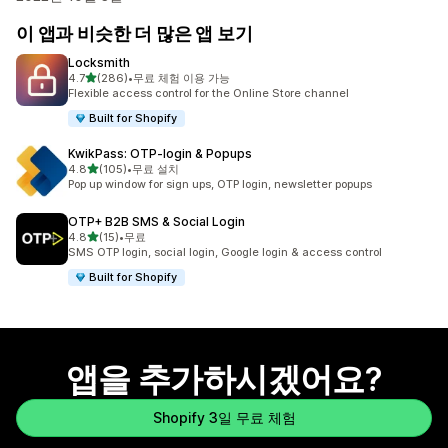
이 앱과 비슷한 더 많은 앱 보기
Locksmith
별 5개 중
4.7
(286)
•
무료 체험 이용 가능
총 리뷰 286개
Flexible access control for the Online Store channel
Built for Shopify
KwikPass: OTP‑login & Popups
별 5개 중
4.8
(105)
•
무료 설치
총 리뷰 105개
Pop up window for sign ups, OTP login, newsletter popups
OTP+ B2B SMS & Social Login
별 5개 중
4.8
(15)
•
무료
총 리뷰 15개
SMS OTP login, social login, Google login & access control
Built for Shopify
앱을 추가하시겠어요?
Shopify 3일 무료 체험