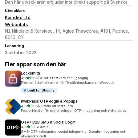
Den här utvecklaren erbjuder inte direkt support på Svenska.
Utvecklare
Kamdec Ltd
Webbplats
N.I. Nikolaidi & Koroivou, 14, Agios Theodoros, #101, Paphos,
8010, CY
Lansering
3 oktober 2022
Fler appar som den här
Locksmith
av 5 stjärnor
4,7
(286)
•
Gratis testversion tillgänglig
286 recensioner totalt
Flexibel åtkomstkontroll för försäljningskanalen Webbutik
Built for Shopify
KwikPass: OTP‑login & Popups
av 5 stjärnor
4,8
(105)
•
Gratis att installera
105 recensioner totalt
Popup-fönster för registreringar, OTP-inloggning och nyhetsbrev
OTP+ B2B SMS & Social Login
av 5 stjärnor
4,8
(12)
•
Gratis
12 recensioner totalt
SMS-OTP-inloggning, social inloggning, Google-inloggning och
åtkomstkontroll