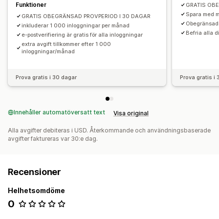
Funktioner
GRATIS OB
Spara med m
GRATIS OBEGRÄNSAD PROVPERIOD I 30 DAGAR
Obegränsade 
inkluderar 1 000 inloggningar per månad
Befria alla 
e-postverifiering är gratis för alla inloggningar
extra avgift tillkommer efter 1 000
inloggningar/månad
Prova gratis i 30 dagar
Prova gratis i
Innehåller automatöversatt text
Visa original
Alla avgifter debiteras i USD. Återkommande och användningsbaserade
avgifter faktureras var 30:e dag.
Recensioner
Helhetsomdöme
0