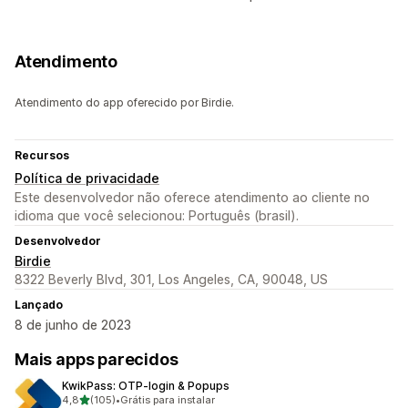
Atendimento
Atendimento do app oferecido por Birdie.
Recursos
Política de privacidade
Este desenvolvedor não oferece atendimento ao cliente no
idioma que você selecionou: Português (brasil).
Desenvolvedor
Birdie
8322 Beverly Blvd, 301, Los Angeles, CA, 90048, US
Lançado
8 de junho de 2023
Mais apps parecidos
KwikPass: OTP‑login & Popups
de 5 estrelas
4,8
(105)
•
Grátis para instalar
105 avaliações ao todo