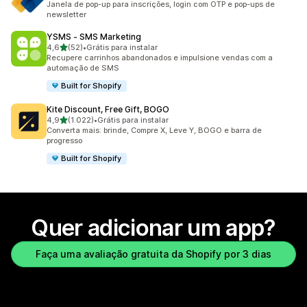
Janela de pop-up para inscrições, login com OTP e pop-ups de
newsletter
YSMS ‑ SMS Marketing
de 5 estrelas
4,6
(52)
•
Grátis para instalar
52 avaliações ao todo
Recupere carrinhos abandonados e impulsione vendas com a
automação de SMS
Built for Shopify
Kite Discount, Free Gift, BOGO
de 5 estrelas
4,9
(1.022)
•
Grátis para instalar
1022 avaliações ao todo
Converta mais: brinde, Compre X, Leve Y, BOGO e barra de
progresso
Built for Shopify
Quer adicionar um app?
Faça uma avaliação gratuita da Shopify por 3 dias