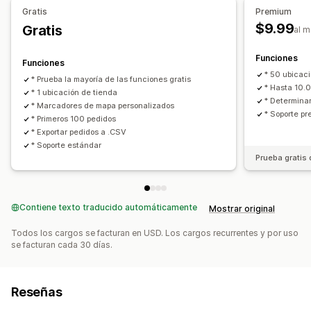
Marketing y ventas
Gratis
Premium
Atribución de marketing
Informes y estadísticas de pago
$9.99
Gratis
al 
ROAS
Información útil de ganancias
Seguimiento de compra
Análisis de embudo
Funciones
Funciones
* 50 ubicac
* Prueba la mayoría de las funciones gratis
Imágenes e informes
* Hasta 10.
* 1 ubicación de tienda
Mapas de calor
* Determinar
* Marcadores de mapa personalizados
* Soporte p
Panel de control de informes y estadísticas
* Primeros 100 pedidos
* Exportar pedidos a .CSV
Paneles de control personalizados
Análisis comparativo
* Soporte estándar
Informes personalizados
Exportación de datos
Prueba gratis 
Análisis históricos
Previsión
Contiene texto traducido automáticamente
Mostrar original
Todos los cargos se facturan en USD. Los cargos recurrentes y por uso
se facturan cada 30 días.
Reseñas