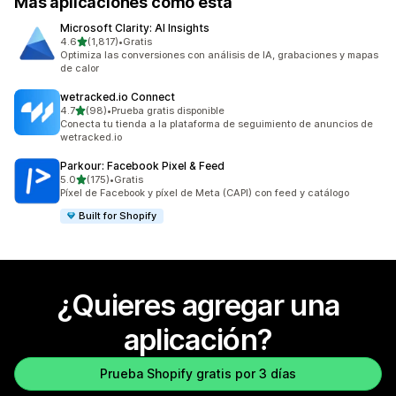
Más aplicaciones como esta
Microsoft Clarity: AI Insights
de 5 estrellas
4.6
(1,817)
•
Gratis
1817 reseñas en total
Optimiza las conversiones con análisis de IA, grabaciones y mapas
de calor
wetracked.io Connect
de 5 estrellas
4.7
(98)
•
Prueba gratis disponible
98 reseñas en total
Conecta tu tienda a la plataforma de seguimiento de anuncios de
wetracked.io
Parkour: Facebook Pixel & Feed
de 5 estrellas
5.0
(175)
•
Gratis
175 reseñas en total
Píxel de Facebook y píxel de Meta (CAPI) con feed y catálogo
Built for Shopify
¿Quieres agregar una
aplicación?
Prueba Shopify gratis por 3 días