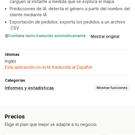
carguen al instante a medida que se explora el mapa.
Predicciones de IA: detecta el género a partir del nombre del
cliente mediante IA
Exportación de pedidos: exporta los pedidos a un archivo
.CSV
Contiene texto traducido automáticamente
Mostrar original
Idiomas
Inglés
Esta aplicación no está traducida al Español
Categorías
Informes y estadísticas
Mostrar funciones
Comportamiento de los clientes
Seguimiento de actividad
Seguimiento de eventos
Precios
Segmentación
Valor vitalicio (LTV)
Análisis de fidelidad
Elige el plan que mejor se adapte a tu negocio.
Análisis de cohortes