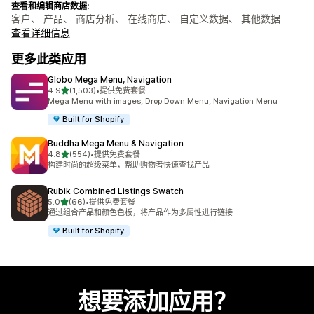
查看和编辑商店数据:
客户、 产品、 商店分析、 在线商店、 自定义数据、 其他数据
查看详细信息
更多此类应用
Globo Mega Menu, Navigation
星（满分 5 星）
4.9
(1,503)
•
提供免费套餐
总共 1503 条评论
Mega Menu with images, Drop Down Menu, Navigation Menu
Built for Shopify
Buddha Mega Menu & Navigation
星（满分 5 星）
4.8
(554)
•
提供免费套餐
总共 554 条评论
构建时尚的超级菜单，帮助购物者快速查找产品
Rubik Combined Listings Swatch
星（满分 5 星）
5.0
(66)
•
提供免费套餐
总共 66 条评论
通过组合产品和颜色色板，将产品作为多属性进行链接
Built for Shopify
想要添加应用？