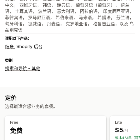
中文， 西班牙语， 韩语， 瑞典语， 葡萄牙语（葡萄牙）， 荷兰
语， 土耳其语， 波兰语， 意大利语， 阿拉伯语， 印度尼西亚语，
菲律宾语， 罗马尼亚语， 希伯来语， 马来语， 希腊语， 芬兰语，
匈牙利语， 挪威语， 丹麦语， 克罗地亚语， 格鲁吉亚语，以及 乌
兹别克语
适配以下产品：
结账
Shopify 后台
类别
搜索和导航 - 其他
定价
选择最适合您业务的套餐。
Free
Lite
$5
免费
/月
或 $48/年（可