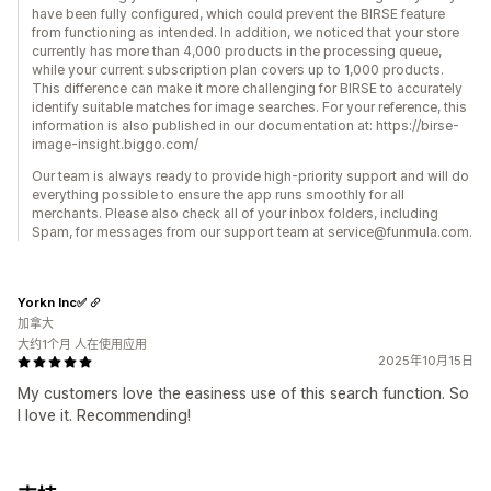
have been fully configured, which could prevent the BIRSE feature
from functioning as intended. In addition, we noticed that your store
currently has more than 4,000 products in the processing queue,
while your current subscription plan covers up to 1,000 products.
This difference can make it more challenging for BIRSE to accurately
identify suitable matches for image searches. For your reference, this
information is also published in our documentation at: https://birse-
image-insight.biggo.com/
Our team is always ready to provide high-priority support and will do
everything possible to ensure the app runs smoothly for all
merchants. Please also check all of your inbox folders, including
Spam, for messages from our support team at service@funmula.com.
Yorkn Inc✅
加拿大
大约1个月 人在使用应用
2025年10月15日
My customers love the easiness use of this search function. So
I love it. Recommending!