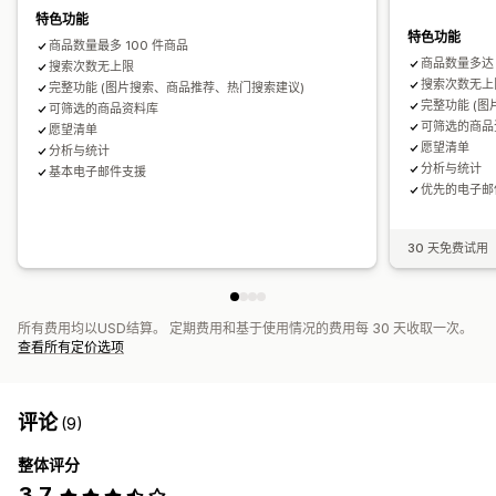
特色功能
特色功能
商品数量最多 100 件商品
商品数量多达 
搜索次数无上限
搜索次数无上
完整功能 (图片搜索、商品推荐、热门搜索建议)
完整功能 (
可筛选的商品资料库
可筛选的商品
愿望清单
愿望清单
分析与统计
分析与统计
基本电子邮件支援
优先的电子邮
30 天免费试用
所有费用均以USD结算。 定期费用和基于使用情况的费用每 30 天收取一次。
查看所有定价选项
评论
(9)
整体评分
3.7