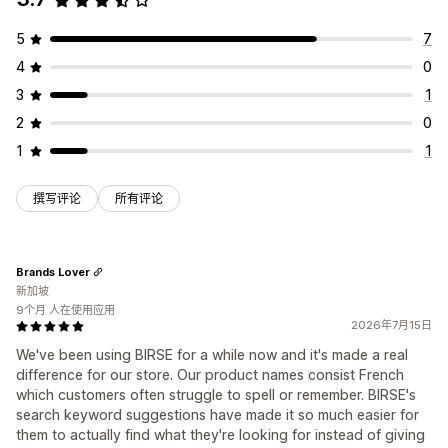
5
7
4
0
3
1
2
0
1
1
撰写评论
所有评论
Brands Lover
新加坡
9个月 人在使用应用
2026年7月15日
We've been using BIRSE for a while now and it's made a real
difference for our store. Our product names consist French
which customers often struggle to spell or remember. BIRSE's
search keyword suggestions have made it so much easier for
them to actually find what they're looking for instead of giving