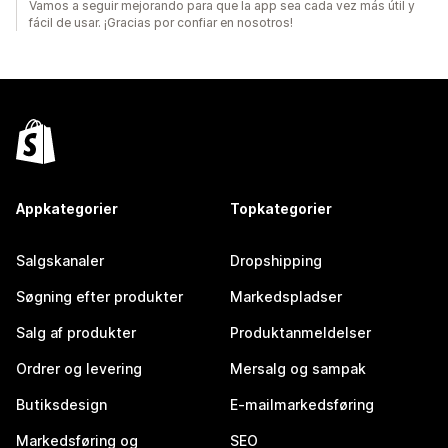
Vamos a seguir mejorando para que la app sea cada vez más útil y
fácil de usar. ¡Gracias por confiar en nosotros!
Appkategorier
Topkategorier
Salgskanaler
Dropshipping
Søgning efter produkter
Markedspladser
Salg af produkter
Produktanmeldelser
Ordrer og levering
Mersalg og sampak
Butiksdesign
E-mailmarkedsføring
Markedsføring og
SEO