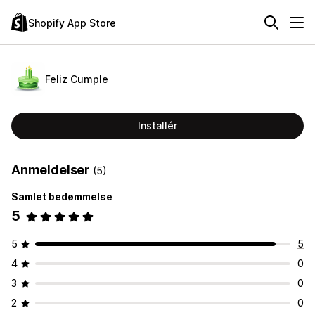
Shopify App Store
Feliz Cumple
Installér
Anmeldelser
(5)
Samlet bedømmelse
5
5
5
4
0
3
0
2
0