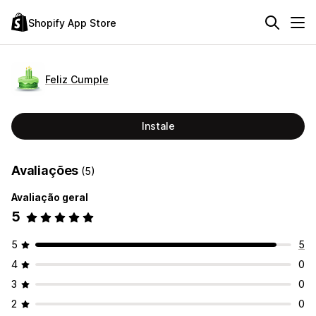
Shopify App Store
Feliz Cumple
Instale
Avaliações
(5)
Avaliação geral
5
5
5
4
0
3
0
2
0