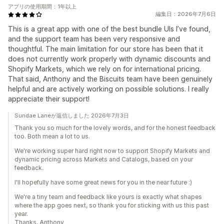
アプリの使用期間：1年以上
編集日：2026年7月6日
This is a great app with one of the best bundle UIs I’ve found,
and the support team has been very responsive and
thoughtful. The main limitation for our store has been that it
does not currently work properly with dynamic discounts and
Shopify Markets, which we rely on for international pricing.
That said, Anthony and the Biscuits team have been genuinely
helpful and are actively working on possible solutions. I really
appreciate their support!
Sundae Laneが返信しました 2026年7月3日
Thank you so much for the lovely words, and for the honest feedback
too. Both mean a lot to us.
We're working super hard right now to support Shopify Markets and
dynamic pricing across Markets and Catalogs, based on your
feedback.
I'll hopefully have some great news for you in the near future :)
We're a tiny team and feedback like yours is exactly what shapes
where the app goes next, so thank you for sticking with us this past
year.
Thanks, Anthony