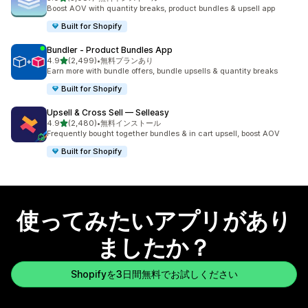
合計レビュー数：5087件
Boost AOV with quantity breaks, product bundles & upsell app
Built for Shopify
Bundler ‑ Product Bundles App
5つ星中
4.9
(2,499)
•
無料プランあり
合計レビュー数：2499件
Earn more with bundle offers, bundle upsells & quantity breaks
Built for Shopify
Upsell & Cross Sell — Selleasy
5つ星中
4.9
(2,480)
•
無料インストール
合計レビュー数：2480件
Frequently bought together bundles & in cart upsell, boost AOV
Built for Shopify
使ってみたいアプリがあり
ましたか？
Shopifyを3日間無料でお試しください