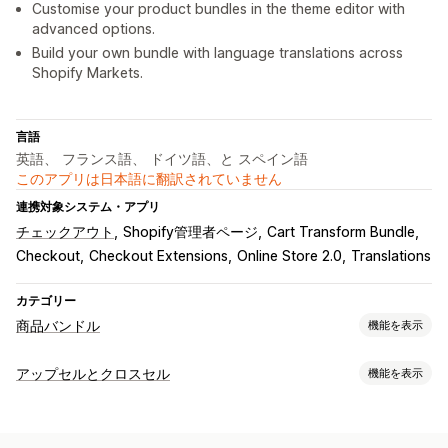
Customise your product bundles in the theme editor with
advanced options.
Build your own bundle with language translations across
Shopify Markets.
言語
英語、 フランス語、 ドイツ語、と スペイン語
このアプリは日本語に翻訳されていません
連携対象システム・アプリ
チェックアウト
Shopify管理者ページ
Cart Transform Bundle
Checkout
Checkout Extensions
Online Store 2.0
Translations
カテゴリー
商品バンドル
機能を表示
バンドルタイプ
アップセルとクロスセル
機能を表示
固定バンドル
マルチパック
組み合わせバンドル
カスタマイズ
バリエーションバンドル
ボックスを作成
ギフトボックス
商品ページでのアップセル
進捗バー
カスタムCSS
複数通貨