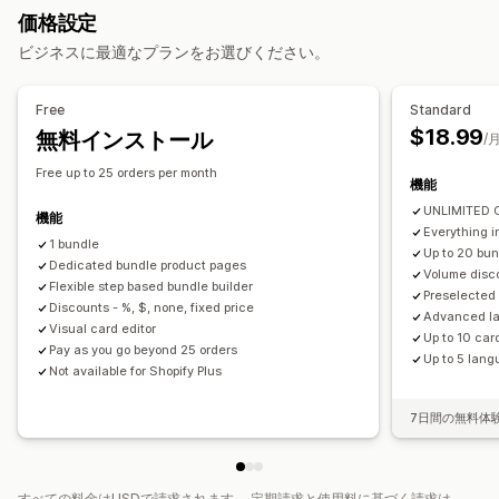
ミステリーボックス・福袋
サンプルパック
卸売バンドル
価格設定
複数言語
カスタムルール
アップセルバンドル
クロスセルバンドル
関連商品
ビジネスに最適なプランをお選びください。
デジタル商品
有形商品
カスタムバンドル
オファーとおすすめ
商品アドオン
バンドル
数量割引
ボリュームディスカウント
設定可能な価格設定方式
Free
Standard
段階的ディスカウント
固定価格設定
段階的な価格設定
数量割引
ディスカウント
$18.99
無料インストール
/
ボリュームディスカウント
一律割引
Free up to 25 orders per month
機能
割引率によるディスカウント
一括価格設定
動的価格設定
UNLIMITED
機能
Everything in
1 bundle
Up to 20 bu
Dedicated bundle product pages
Volume disco
Flexible step based bundle builder
Preselected
Discounts - %, $, none, fixed price
Advanced la
Visual card editor
Up to 10 car
Pay as you go beyond 25 orders
Up to 5 lang
Not available for Shopify Plus
7日間の無料体
すべての料金はUSDで請求されます。 定期請求と使用料に基づく請求は、