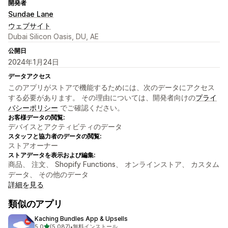
開発者
Sundae Lane
ウェブサイト
Dubai Silicon Oasis, DU, AE
公開日
2024年1月24日
データアクセス
このアプリがストアで機能するためには、次のデータにアクセス
する必要があります。 その理由については、開発者向けの
プライ
バシーポリシー
でご確認ください。
お客様データの閲覧:
デバイスとアクティビティのデータ
スタッフと協力者のデータの閲覧:
ストアオーナー
ストアデータを表示および編集:
商品、 注文、 Shopify Functions、 オンラインストア、 カスタム
データ、 その他のデータ
詳細を見る
類似のアプリ
Kaching Bundles App & Upsells
5つ星中
5.0
(5,087)
•
無料インストール