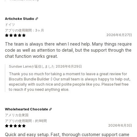
Artichoke Studio
ドイツ
アプリの使用期間：3ヶ月
2026年6月27日
The team is always there when I need help. Many things require
code as well as attention to detail, but the support through the
chat function works great.
Sundae Laneが返信しました 2026年6月29日
Thank you so much for taking a moment to leave a great review for
Biscuits Bundle Builder :) Our small team is always happy to help out,
especially with such nice and polite people like you. Please feel free
to reach if you need anything else.
Wholehearted Chocolate
アメリカ合衆国
アプリの使用期間：約1時間
2026年6月3日
Quick and easy setup. Fast, thorough customer support came