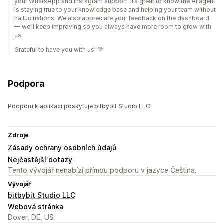
your WhatsApp and Instagram support. It’s great to know the AI agent
is staying true to your knowledge base and helping your team without
hallucinations. We also appreciate your feedback on the dashboard
— we’ll keep improving so you always have more room to grow with
us.
Grateful to have you with us! 💚
Podpora
Podporu k aplikaci poskytuje bitbybit Studio LLC.
Zdroje
Zásady ochrany osobních údajů
Nejčastější dotazy
Tento vývojář nenabízí přímou podporu v jazyce Čeština.
Vývojář
bitbybit Studio LLC
Webová stránka
Dover, DE, US