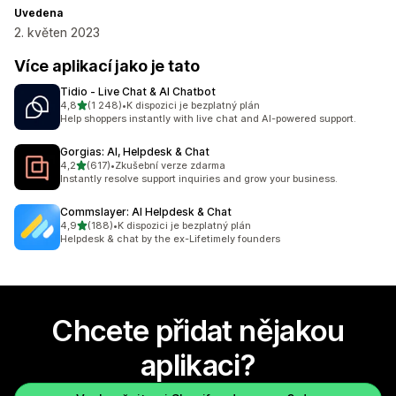
Uvedena
2. květen 2023
Více aplikací jako je tato
Tidio ‑ Live Chat & AI Chatbot
z 5 hvězd
4,8
(1 248)
•
K dispozici je bezplatný plán
Celkový počet recenzí: 1248
Help shoppers instantly with live chat and AI-powered support.
Gorgias: AI, Helpdesk & Chat
z 5 hvězd
4,2
(617)
•
Zkušební verze zdarma
Celkový počet recenzí: 617
Instantly resolve support inquiries and grow your business.
Commslayer: AI Helpdesk & Chat
z 5 hvězd
4,9
(188)
•
K dispozici je bezplatný plán
Celkový počet recenzí: 188
Helpdesk & chat by the ex-Lifetimely founders
Chcete přidat nějakou
aplikaci?