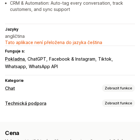
CRM & Automation: Auto-tag every conversation, track
customers, and sync support
Jazyky
angličtina
Tato aplikace není přeložena do jazyka čeština
Funguje s:
Pokladna
ChatGPT
Facebook & Instagram
Tiktok
Whatsapp
WhatsApp API
Kategorie
Chat
Zobrazit funkce
Posílání zpráv v reálném čase
Technická podpora
Zobrazit funkce
AI chatovací boty
Živý chat
Sociální sítě
Nahrání souboru
Kanály
Více jazyků
Překlad v reálném čase
Push notifikace
Živý chat
Chatovací bot
Sociální sítě
Samoobslužné
Sledování chování
Analytika agentů
Cena
Centrum nápovědy
Kontaktní formulář
Nejčastější dotazy
Užitečné informace o zákaznících