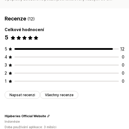
Recenze
(12)
Celkové hodnocení
5
5
12
4
0
3
0
2
0
1
0
Napsat recenzi
Všechny recenze
Hijaberies Official Website
Indonésie
Doba používání aplikace: 3 měsíci