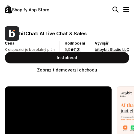
Shopify App Store
bitChat: AI Live Chat & Sales
Cena
Hodnocení
Vývojář
K dispozici je bezplatný plán
5,0
(12)
bitbybit Studio LLC
Instalovat
Zobrazit demoverzi obchodu