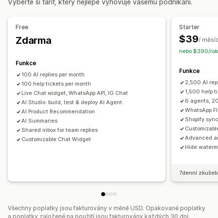
Vyberte si tarif, který nejlépe vyhovuje vašemu podnikání.
Automatizace pracovního postupu
Automatizované odpovědi
Automatické odpovídání
Šablony odpovědí
Obnovení košíku
Ověření platby na dobírku
Slevy
Free
Starter
Odpovědi pomocí AI
Souhrny pomocí AI
Prodej vstupenek
Nejčastější dotazy
Pozdravy
Doporučené produkty
$39
Zdarma
/ měsí
Sjednocená schránka
Automatické přiřazení
Rychlé odpovědi
Žádosti o recenze
nebo $390/rok
Spouštěče založené na pravidlech
Eskalace
Upozornění pro dopravu
Aktualizace objednávek
Funkce
Funkce
Označování štítky
Detekce spamu
Sledování objednávek
Cross-selling
Upselling
Průzkumy
Odeslání přepisu
100 AI replies per month
2,500 AI rep
Notifikace pro zákazníky
100 help tickets per month
Průzkumy zpětné vazby
Přizpůsobení
1,500 help t
Live Chat widget, WhatsApp API, IG Chat
Více jazyků
Analytika
Výkazy
6 agents, 20
AI Studio: build, test & deploy AI Agent
Barva a písmo
Emoji a nálepky
Okno chatu
WhatsApp Fl
AI Product Recommendation
Otevírací doba
Uvítací zprávy
Tlačítka chatu
Shopify syn
AI Summaries
Customizabl
Označování štítky
Přiřazení chatu
Toky chatu
Shared inbox for team replies
Advanced an
Customizable Chat Widget
Avatar agenta
Hide waterm
7denní zkušeb
Všechny poplatky jsou fakturovány v měně USD. Opakované poplatky
a poplatky založené na použití jsou fakturovány každých 30 dní.