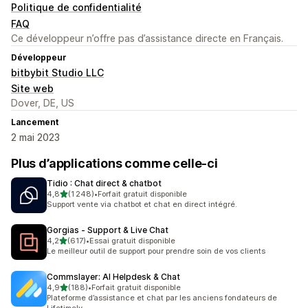
Politique de confidentialité
FAQ
Ce développeur n’offre pas d’assistance directe en Français.
Développeur
bitbybit Studio LLC
Site web
Dover, DE, US
Lancement
2 mai 2023
Plus d’applications comme celle-ci
Tidio : Chat direct & chatbot
étoile(s) sur 5
4,8
(1 248)
•
Forfait gratuit disponible
1248 avis au total
Support vente via chatbot et chat en direct intégré.
Gorgias ‑ Support & Live Chat
étoile(s) sur 5
4,2
(617)
•
Essai gratuit disponible
617 avis au total
Le meilleur outil de support pour prendre soin de vos clients
Commslayer: AI Helpdesk & Chat
étoile(s) sur 5
4,9
(188)
•
Forfait gratuit disponible
188 avis au total
Plateforme d’assistance et chat par les anciens fondateurs de