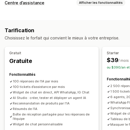
Messagerie en temps réel
Centre d’assistance
Afficher les fonctionnalités
Agent conversationnel (chatbot) exploitant l’IA
Canaux
Chat en direct
Médias sociaux
Importations de fichiers
Chat en direct
Agent conversationnel
Médias sociaux
Multilingue
Traduction en temps réel
Notifications push
Tarification
Libre-service
Centre d’aide
Formulaire de contact
FAQ
Suivi du comportement
Analyse des agents
Choisissez le forfait qui convient le mieux à votre entreprise.
Informations sur le client
Automatisation des flux de travail
Réponse automatique
Modèles de réponse
Réponses IA
Réponses automatisées
Gratuit
Starter
Résumés IA
Émission de tickets
Récupération de panier
$39
Gratuite
/ mois
Boîte de réception unifiée
Attribution automatique
Vérification du paiement à la livraison
Réductions
FAQ
ou $390/an et
Déclencheurs basés sur des règles
Remontée
Balisage
Salutations
Recommandations de produits
Fonctionnalités
Fonctionnalit
Détection de courriers indésirables
Suivi des commandes
Réponses rapides
Demandes de vérification
100 réponses de l’IA par mois
2 500 répons
Notifications clients
100 tickets d’assistance par mois
Sondages sur le retour d’expérience
Alertes d’expédition
Mises à jour des commandes
1 500 ticket
Widget de chat en direct, API WhatsApp, IG Chat
Multilingue
Analyses de données
Rapports
Vente croisée
Vente incitative
Sondages
6 agents, 20
AI Studio : créer, tester et déployer un agent IA
WhatsApp Fl
Transcription d’envoi
Recommandation de produits par l'IA
Synchronisa
Résumés de l’IA
Widget de c
Personnalisation
Boîte de réception partagée pour les réponses de
l’équipe
Tableau de 
Couleur et police
Emojis et vignettes
Fenêtre de chat
Widget de chat personnalisable
Masquer le f
Heures d’ouverture
Message d’accueil
Boutons du chat