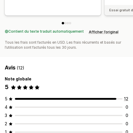
Balisage
Attribution du chat
Flux de chat
Avatar d’agent
Essai gratuit d
Contient du texte traduit automatiquement
Afficher l’original
Tous les frais sont facturés en USD. Les frais récurrents et basés sur
l’utilisation sont facturés tous les 30 jours.
Avis
(12)
Note globale
5
5
12
4
0
3
0
2
0
1
0