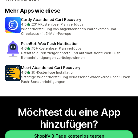
Mehr Apps wie diese
Cartly Abandoned Cart Recovery
von 5 Sternen
4,8
(231)
•
Kostenloser Plan verfügbar
231 Rezensionen insgesamt
Wiederherstellung von abgebrochenen Warenkörben und
Checkouts mit E-Mail-Pop-ups
PushBot: Web Push Notification
von 5 Sternen
4,6
(18)
•
Kostenloser Plan verfügbar
18 Rezensionen insgesamt
Umsätze durch zielgerichtete und automatisierte Web-Push-
Benachrichtigungen zurückgewinnen
Meeri Abandoned Cart Recovery
von 5 Sternen
4,6
(9)
•
Kostenlose Installation
9 Rezensionen insgesamt
Sofortige Wiederherstellung verlassener Warenkörbe über KI-Web-
Push-Benachrichtigungen
Möchtest du eine App
hinzufügen?
Shopify 3 Tage kostenlos testen