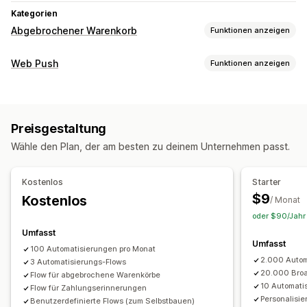
Kategorien
Abgebrochener Warenkorb
Funktionen anzeigen
Warenkorbwiederherstellung
Web Push
Funktionen anzeigen
Personalisierte Kampagnen
Retargeting-Anzeigen
Benachrichtigungsarten
Web-Push-Benachrichtigungen
Warenkorbwiederherstellung
Wieder auf Lager
Kanalübergreifendes Messaging
Preisgestaltung
Benutzerdefinierte Events
Treueprämien
Bestellupdates
Geräteübergreifende Warenkörbe
Rabattangebote
Wähle den Plan, der am besten zu deinem Unternehmen passt.
Preisbenachrichtigungen
Produktankündigungen
Conversion-Tracking
Automatisierte Workflows
Werbeaktionen
Erinnerungen
Rezensionsanfragen
Anzeigeoptionen
Kostenlos
Starter
Begrüßungsnachrichten
Retargeting
Benutzerdefiniertes Branding
Trigger
Vorlagen
$9
Kostenlos
/ Monat
Abonnentenverwaltung
Targeting-Regeln
oder $90/Jahr 
Automatische Benachrichtigungen
Abonnentenliste
Umfasst
Umfasst
Segmente
Conversion-Tracking
Engagement-Tracking
100 Automatisierungen pro Monat
2.000 Autom
3 Automatisierungs-Flows
20.000 Broa
Flow für abgebrochene Warenkörbe
10 Automati
Flow für Zahlungserinnerungen
Personalisie
Benutzerdefinierte Flows (zum Selbstbauen)