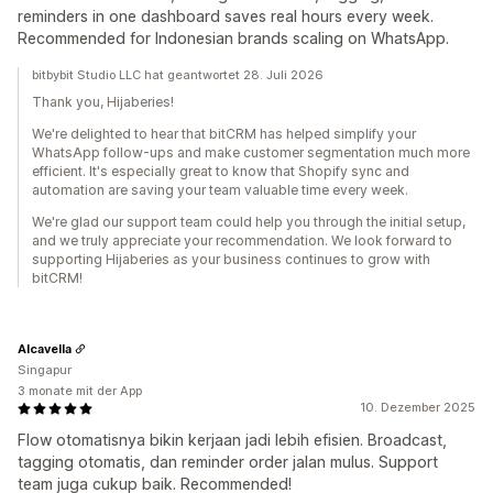
reminders in one dashboard saves real hours every week.
Recommended for Indonesian brands scaling on WhatsApp.
bitbybit Studio LLC hat geantwortet 28. Juli 2026
Thank you, Hijaberies!
We're delighted to hear that bitCRM has helped simplify your
WhatsApp follow-ups and make customer segmentation much more
efficient. It's especially great to know that Shopify sync and
automation are saving your team valuable time every week.
We're glad our support team could help you through the initial setup,
and we truly appreciate your recommendation. We look forward to
supporting Hijaberies as your business continues to grow with
bitCRM!
Alcavella
Singapur
3 monate mit der App
10. Dezember 2025
Flow otomatisnya bikin kerjaan jadi lebih efisien. Broadcast,
tagging otomatis, dan reminder order jalan mulus. Support
team juga cukup baik. Recommended!