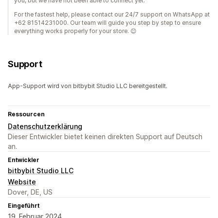
you, but we have not been able to connect yet.
For the fastest help, please contact our 24/7 support on WhatsApp at
+62 81514231000. Our team will guide you step by step to ensure
everything works properly for your store. 😊
Support
App-Support wird von bitbybit Studio LLC bereitgestellt.
Ressourcen
Datenschutzerklärung
Dieser Entwickler bietet keinen direkten Support auf Deutsch
an.
Entwickler
bitbybit Studio LLC
Website
Dover, DE, US
Eingeführt
19. Februar 2024