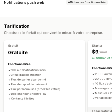
Récupération de panier
Notifications push web
Afficher les fonctionnalités
Campagnes personnalisées
Publicités de reciblage
Types de notifications
Notifications push web
Envoi de messages multicanaux
Récupération de panier
De retour en stock
Paniers multi-appareils
Offres de réduction
Tarification
Événements personnalisés
Suivi des conversions
Flux de travail automatisés
Choisissez le forfait qui convient le mieux à votre entreprise.
Récompenses de la fidélité client
Options d’affichage
Mises à jour des commandes
Alertes de prix
Image de marque personnalisée
Déclencheurs
Modèles
Gratuit
Starter
Annonces produits
Promotions
Rappels
Règles de ciblage
$9
Gratuite
/ mois
Requêtes de vérification
Messages d’accueil
Reciblage
ou $90/an et 
Gestion des abonnés
Fonctionnalités
Fonctionnalit
Notifications automatiques
Liste d’abonnés
Segments
100 automatisations/mois
2 000 autom
Suivi des conversions
3 flux d’automatisation
Suivi de l’engagement
20 000 diff
Flux de panier abandonné
10 flux d’au
Flux de rappel de paiement
Messages pe
Flux personnalisés (créez les vôtres)
Masquer « Po
Déclencheur Shopify Flow
Variables d
Contacts illimités
Essai gratuit d