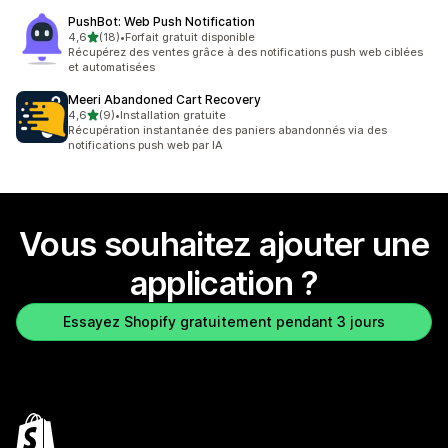
PushBot: Web Push Notification
étoile(s) sur 5
4,6
(18)
•
Forfait gratuit disponible
18 avis au total
Récupérez des ventes grâce à des notifications push web ciblées
et automatisées
Meeri Abandoned Cart Recovery
étoile(s) sur 5
4,6
(9)
•
Installation gratuite
9 avis au total
Récupération instantanée des paniers abandonnés via des
notifications push web par IA
Vous souhaitez ajouter une
application ?
Essayez Shopify gratuitement pendant 3 jours