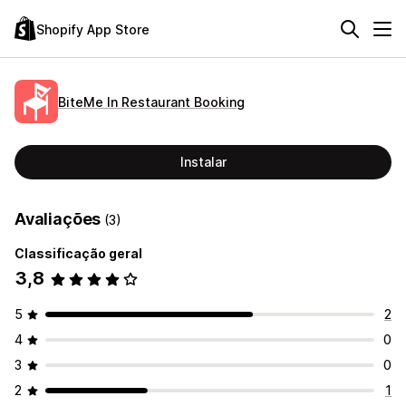
Shopify App Store
BiteMe In Restaurant Booking
Instalar
Avaliações
(3)
Classificação geral
3,8
5
2
4
0
3
0
2
1