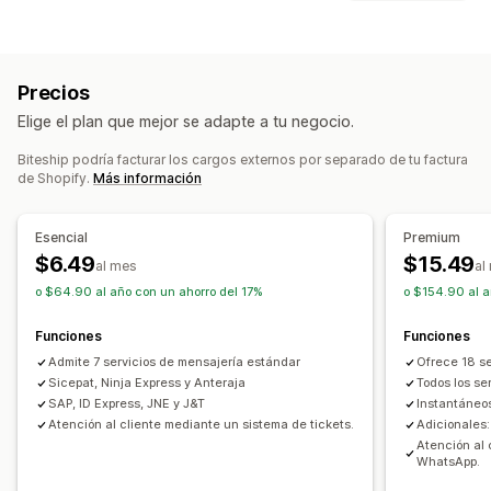
Creación de etiquetas
Personalización de etiquetas
Opciones de entrega
Validación de direcciones
Sincronización de pedidos
Tiempos límite
Múltiples sucursales
Etiquetas de envíos
Tarifas de envío
Precios
Opciones de recogida
Gestión de envíos
Elige el plan que mejor se adapte a tu negocio.
Tienda física
Múltiples sucursales
Cronogramas
Sincronización de pedidos
Seguimiento en tiempo real
Biteship podría facturar los cargos externos por separado de tu factura
Informes y estadísticas de envíos
Seguimiento en tiempo real
de Shopify.
Más información
Seguimiento de pedidos
Prueba de entrega
Páginas de seguimiento
Esencial
Premium
$6.49
$15.49
al mes
al
o $64.90 al año con un ahorro del 17%
o $154.90 al a
Funciones
Funciones
Admite 7 servicios de mensajería estándar
Ofrece 18 se
Sicepat, Ninja Express y Anteraja
Todos los se
SAP, ID Express, JNE y J&T
Instantáneos
Atención al cliente mediante un sistema de tickets.
Adicionales:
Atención al 
WhatsApp.