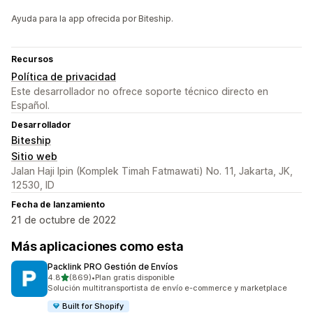
Ayuda para la app ofrecida por Biteship.
Recursos
Política de privacidad
Este desarrollador no ofrece soporte técnico directo en
Español.
Desarrollador
Biteship
Sitio web
Jalan Haji Ipin (Komplek Timah Fatmawati) No. 11, Jakarta, JK,
12530, ID
Fecha de lanzamiento
21 de octubre de 2022
Más aplicaciones como esta
Packlink PRO Gestión de Envíos
de 5 estrellas
4.8
(869)
•
Plan gratis disponible
869 reseñas en total
Solución multitransportista de envío e-commerce y marketplace
Built for Shopify