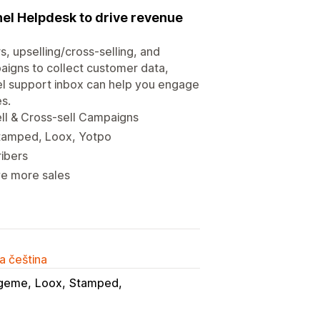
el Helpdesk to drive revenue
 upselling/cross-selling, and
aigns to collect customer data,
 support inbox can help you engage
s.
l & Cross-sell Campaigns
tamped, Loox, Yotpo
ribers
ve more sales
a čeština
geme
Loox
Stamped