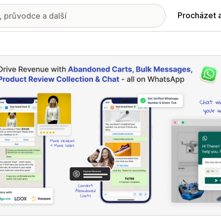
Procházet 
ie propagovaných obrázků