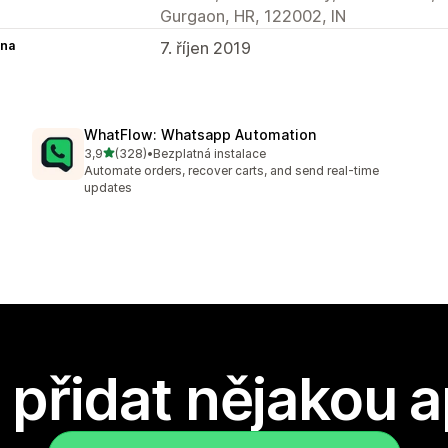
Gurgaon, HR, 122002, IN
na
7. říjen 2019
WhatFlow: Whatsapp Automation
z 5 hvězd
3,9
(328)
•
Bezplatná instalace
Celkový počet recenzí: 328
Automate orders, recover carts, and send real-time
updates
přidat nějakou a