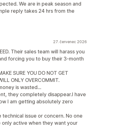
pected. We are in peak season and
imple reply takes 24 hrs from the
27. červenec 2026
ED. Their sales team will harass you
 and forcing you to buy their 3-month
 MAKE SURE YOU DO NOT GET
 WILL ONLY OVERCOMMIT.
money is wasted...
t, they completely disappear.I have
now I am getting absolutely zero
e technical issue or concern. No one
e only active when they want your