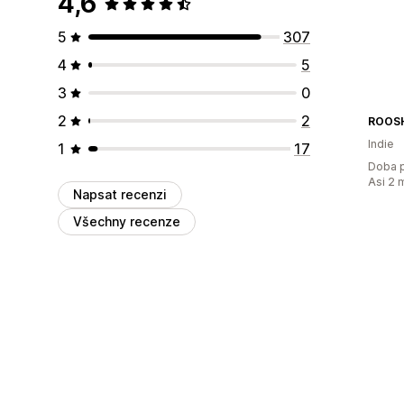
4,6
5
307
4
5
3
0
2
2
ROOS
Indie
1
17
Doba p
Asi 2 
Napsat recenzi
Všechny recenze