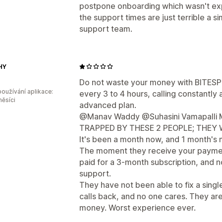
postpone onboarding which wasn't ex
the support times are just terrible a s
support team.
HY
Do not waste your money with BITESPE
oužívání aplikace:
every 3 to 4 hours, calling constantly
měsíci
advanced plan.
@Manav Waddy @Suhasini Vamapalli
TRAPPED BY THESE 2 PEOPLE; THEY
It's been a month now, and 1 month's 
The moment they receive your paymen
paid for a 3-month subscription, and 
support.
They have not been able to fix a singl
calls back, and no one cares. They ar
money. Worst experience ever.