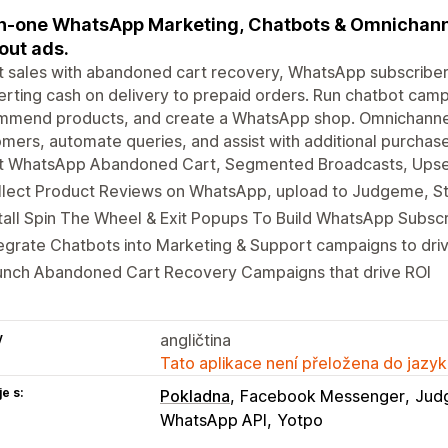
in-one WhatsApp Marketing, Chatbots & Omnichann
out ads.
 sales with abandoned cart recovery, WhatsApp subscribers,
rting cash on delivery to prepaid orders. Run chatbot camp
mmend products, and create a WhatsApp shop. Omnichannel
mers, automate queries, and assist with additional purchase
t WhatsApp Abandoned Cart, Segmented Broadcasts, Upsel
llect Product Reviews on WhatsApp, upload to Judgeme, S
tall Spin The Wheel & Exit Popups To Build WhatsApp Subsc
egrate Chatbots into Marketing & Support campaigns to dri
unch Abandoned Cart Recovery Campaigns that drive ROI
y
angličtina
Tato aplikace není přeložena do jazyk
e s:
Pokladna
Facebook Messenger
Jud
WhatsApp API
Yotpo