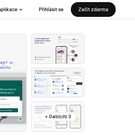
aplikace
Přihlásit se
Začít zdarma
+ Další(ch) 3