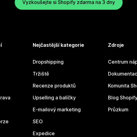
Vyzkoušejte si Shopify zdarma na 3 dny
í
Nejčastější kategorie
Zdroje
Dropshipping
Centrum náp
Tržiště
Dokumentace
Recenze produktů
Komunita Sh
rava
Upselling a balíčky
Blog Shopif
E-mailový marketing
Průzkum
erze
SEO
Expedice