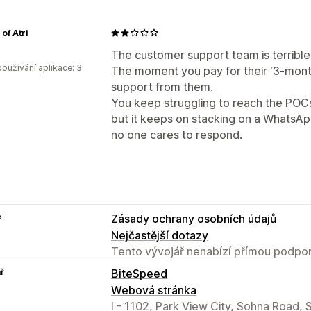
of Atri
The customer support team is terrible
oužívání aplikace: 3
The moment you pay for their '3-month 
support from them.
You keep struggling to reach the POCs,
but it keeps on stacking on a WhatsA
no one cares to respond.
e
Zásady ochrany osobních údajů
Nejčastější dotazy
Tento vývojář nenabízí přímou podpor
ř
BiteSpeed
Webová stránka
I - 1102, Park View City, Sohna Road, 