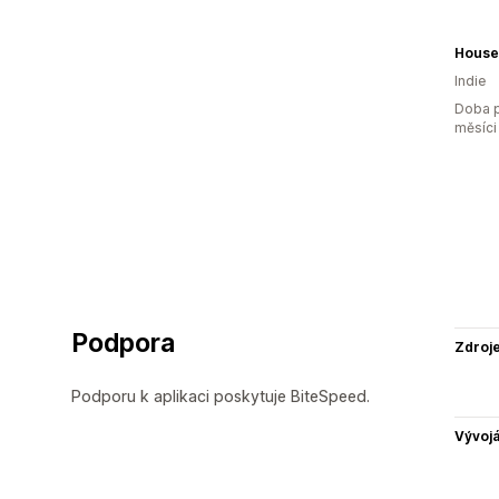
House 
Indie
Doba p
měsíci
Podpora
Zdroj
Podporu k aplikaci poskytuje BiteSpeed.
Vývojá