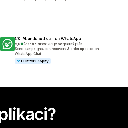
CK: Abandoned cart on WhatsApp
z 5 hvězd
5,0
(275)
•
K dispozici je bezplatný plán
Celkový počet recenzí: 275
Send campaigns, cart recovery & order updates on
WhatsApp Chat
Built for Shopify
plikaci?