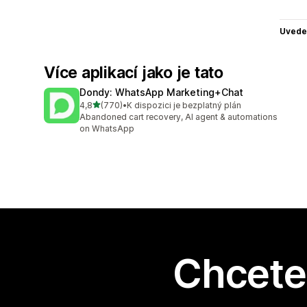
Uvede
Více aplikací jako je tato
Dondy: WhatsApp Marketing+Chat
z 5 hvězd
4,8
(770)
•
K dispozici je bezplatný plán
Celkový počet recenzí: 770
Abandoned cart recovery, AI agent & automations
on WhatsApp
Chcete 