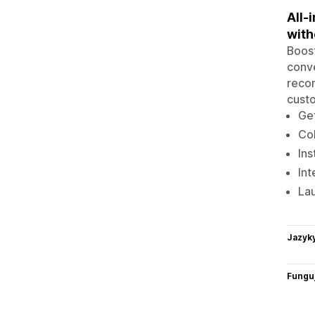
All-
with
Boost
conve
reco
custo
Ge
Co
Ins
Int
La
Jazyk
Funguj