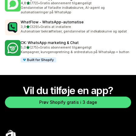
ud af 5 stjerner
4,8
(772)
•
Gratis abonnement tilgængeligt
772 anmeldelser i alt
Gendannelse af forladte indkøbskurve, AI-agent og
automatiseringer på WhatsApp
WhatFlow ‑ WhatsApp‑automatise
ud af 5 stjerner
3,9
(329)
•
Gratis at installere
329 anmeldelser i alt
Automatiser bekræftelser, gendannelse af indkøbskurve og opdat
CK: WhatsApp marketing & Chat
ud af 5 stjerner
5,0
(275)
•
Gratis abonnement tilgængeligt
275 anmeldelser i alt
Kampagner, kurvgenopretning & ordrestatus på WhatsApp + button
Built for Shopify
Vil du tilføje en app?
Prøv Shopify gratis i 3 dage