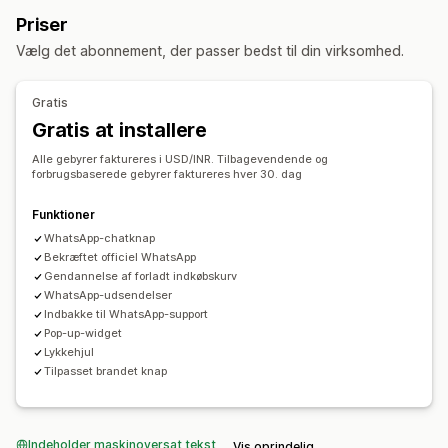
Chatbotter med kunstig intelligens
Livechat
SMS
Webpushmeddelelser
Meddelelser på flere kanaler
Priser
Chat via mail
Talesupport
Sociale medier
Pop op-vinduer til samtykke
Rabattilbud
Vælg det abonnement, der passer bedst til din virksomhed.
Pushmeddelelser
Ring op
Adfærdssporing
Agentanalyser
Tidsbegrænsede tilbud
Spil og konkurrencer
Kundeindblik
Konverteringssporing
Automatiserede arbejdsprocesser
Gratis
Automatiske svar
Visningsindstillinger
Gratis at installere
Gendannelse af indkøbskurv
Verificering af efterkrav
Tilpasset branding
Værktøj til pop op-vinduer
Alle gebyrer faktureres i USD/INR. Tilbagevendende og
Rabatter
Hilsner
Produktanbefalinger
Hurtige svar
Tilpassede rabatkoder
Udløsere
Skabeloner
forbrugsbaserede gebyrer faktureres hver 30. dag
Underretning om levering
Ordreopdateringer
Krydssalg
Widgets, der kan tilpasses
A/B-test
Målretningsregler
Funktioner
Mersalg
Adfærdssporing
WhatsApp-chatknap
Tilpasning
Bekræftet officiel WhatsApp
Gendannelse af forladt indkøbskurv
Farve og skrifttype
Chatvindue
Åbningstider
WhatsApp-udsendelser
Velkomsthilsner
Chatknapper
Tagging
Chattildeling
Indbakke til WhatsApp-support
Pop-up-widget
Chatflows
Lykkehjul
Tilpasset brandet knap
Indeholder maskinoversat tekst
Vis oprindelig