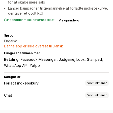
for at skabe mere salg
Lancer kampagner til gendannelse af forladte indkøbskurve,
der giver et godt ROI
Indeholder maskinoversat tekst
Vis oprindelig
Sprog
Engelsk
Denne app er ikke oversat til Dansk
Fungerer sammen med
Betaling
Facebook Messenger
Judgeme
Loox
Stamped
WhatsApp API
Yotpo
Kategorier
Forladt indkøbskurv
Vis funktioner
Gendannelse af indkøbskurv
Chat
Vis funktioner
E-mailpåmindelser
Pop op-vinduer ved afslutning
Beskeder i realtid
Personlige kampagner
SMS-notifikationer