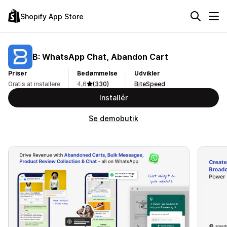
Shopify App Store
B: WhatsApp Chat, Abandon Cart
Priser
Bedømmelse
Udvikler
Gratis at installere
4,6
(330)
BiteSpeed
Installér
Se demobutik