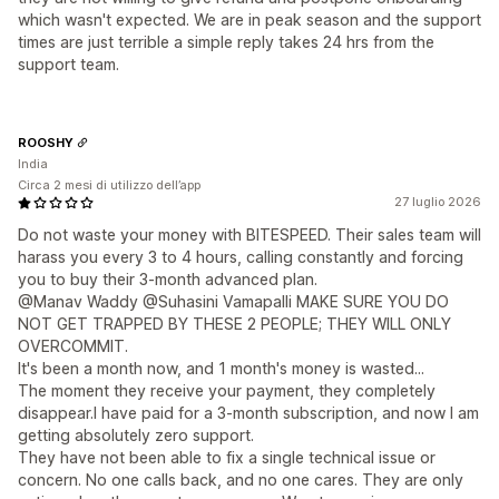
which wasn't expected. We are in peak season and the support
times are just terrible a simple reply takes 24 hrs from the
support team.
ROOSHY
India
Circa 2 mesi di utilizzo dell’app
27 luglio 2026
Do not waste your money with BITESPEED. Their sales team will
harass you every 3 to 4 hours, calling constantly and forcing
you to buy their 3-month advanced plan.
@Manav Waddy @Suhasini Vamapalli MAKE SURE YOU DO
NOT GET TRAPPED BY THESE 2 PEOPLE; THEY WILL ONLY
OVERCOMMIT.
It's been a month now, and 1 month's money is wasted...
The moment they receive your payment, they completely
disappear.I have paid for a 3-month subscription, and now I am
getting absolutely zero support.
They have not been able to fix a single technical issue or
concern. No one calls back, and no one cares. They are only