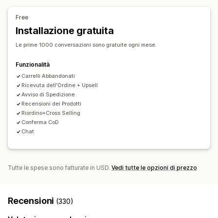
Dati sui clienti
Flussi di lavoro automatizzati
Free
Risposte automatiche
Opzioni di visualizzazione
Installazione gratuita
Recupero del carrello
Verifica del contrassegno
Sconti
Branding personalizzato
Generatore di pop-up
Le prime 1000 conversazioni sono gratuite ogni mese.
Saluti
Prodotti consigliati
Risposte rapide
Codici sconto personalizzati
Trigger
Modelli
Avvisi di spedizione
Aggiornamenti sugli ordini
Widget personalizzabili
Test A/B
Regole di targeting
Funzionalità
Cross-selling
Upselling
Monitoraggio comportamentale
Carrelli Abbandonati
Ricevuta dell'Ordine + Upsell
Personalizzazione
Avviso di Spedizione
Recensioni dei Prodotti
Colore e font
Finestra di chat
Orario di lavoro
Riordino+Cross Selling
Messaggi di benvenuto
Pulsanti di chat
Aggiunta di tag
Conferma CoD
Assegnazione della chat
Flussi di chat
Chat
Tutte le spese sono fatturate in USD.
Vedi tutte le opzioni di prezzo
Recensioni
(330)