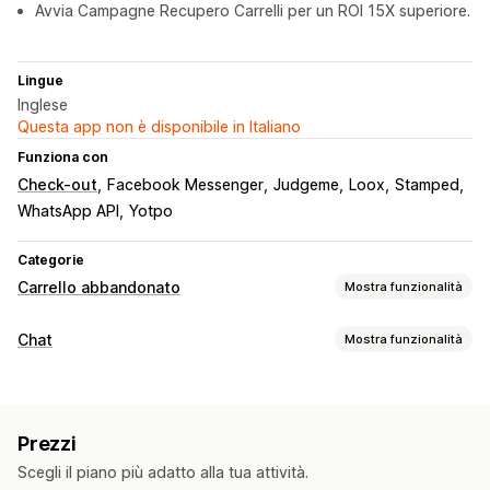
Avvia Campagne Recupero Carrelli per un ROI 15X superiore.
Lingue
Inglese
Questa app non è disponibile in Italiano
Funziona con
Check-out
Facebook Messenger
Judgeme
Loox
Stamped
WhatsApp API
Yotpo
Categorie
Carrello abbandonato
Mostra funzionalità
Recupero del carrello
Chat
Mostra funzionalità
Promemoria via email
Pop-up in uscita
Messaggistica in tempo reale
Campagne personalizzate
Notifiche via SMS
Chatbot basato sull’IA
Live Chat
SMS
Chat tramite email
Notifiche push sul web
Messaggistica multicanale
Prezzi
Assistenza vocale
Social media
Notifiche push
Callback
Pop-up di consenso
Offerte di sconti
Offerte a tempo
Scegli il piano più adatto alla tua attività.
Monitoraggio comportamentale
Analisi degli agenti
Giochi e concorsi
Monitoraggio delle conversioni