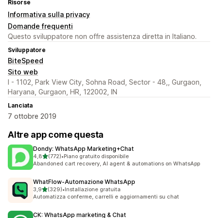
Risorse
Informativa sulla privacy
Domande frequenti
Questo sviluppatore non offre assistenza diretta in Italiano.
Sviluppatore
BiteSpeed
Sito web
I - 1102, Park View City, Sohna Road, Sector - 48,, Gurgaon,
Haryana, Gurgaon, HR, 122002, IN
Lanciata
7 ottobre 2019
Altre app come questa
Dondy: WhatsApp Marketing+Chat
stelle su 5
4,8
(772)
•
Piano gratuito disponibile
772 recensioni totali
Abandoned cart recovery, AI agent & automations on WhatsApp
WhatFlow‑Automazione WhatsApp
stelle su 5
3,9
(329)
•
Installazione gratuita
329 recensioni totali
Automatizza conferme, carrelli e aggiornamenti su chat
CK: WhatsApp marketing & Chat