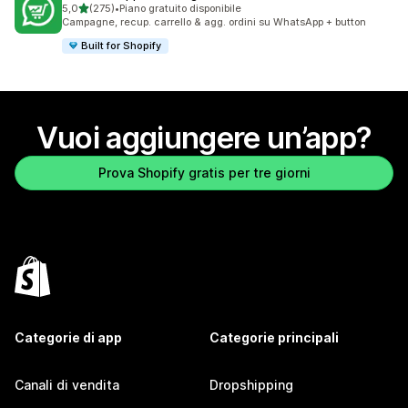
stelle su 5
5,0
(275)
•
Piano gratuito disponibile
275 recensioni totali
Campagne, recup. carrello & agg. ordini su WhatsApp + button
Built for Shopify
Vuoi aggiungere un’app?
Prova Shopify gratis per tre giorni
Categorie di app
Categorie principali
Canali di vendita
Dropshipping