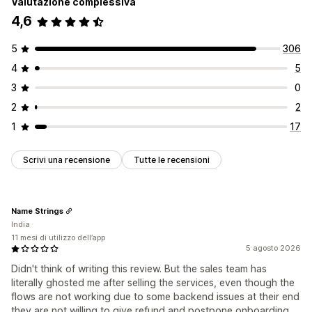
Valutazione complessiva
4,6
5
306
4
5
3
0
2
2
1
17
Scrivi una recensione
Tutte le recensioni
Name Strings
India
11 mesi di utilizzo dell’app
5 agosto 2026
Didn't think of writing this review. But the sales team has
literally ghosted me after selling the services, even though the
flows are not working due to some backend issues at their end
they are not willing to give refund and postpone onboarding