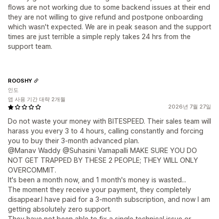
flows are not working due to some backend issues at their end
they are not willing to give refund and postpone onboarding
which wasn't expected. We are in peak season and the support
times are just terrible a simple reply takes 24 hrs from the
support team.
ROOSHY
인도
앱 사용 기간 대략 2개월
2026년 7월 27일
Do not waste your money with BITESPEED. Their sales team will
harass you every 3 to 4 hours, calling constantly and forcing
you to buy their 3-month advanced plan.
@Manav Waddy @Suhasini Vamapalli MAKE SURE YOU DO
NOT GET TRAPPED BY THESE 2 PEOPLE; THEY WILL ONLY
OVERCOMMIT.
It's been a month now, and 1 month's money is wasted...
The moment they receive your payment, they completely
disappear.I have paid for a 3-month subscription, and now I am
getting absolutely zero support.
They have not been able to fix a single technical issue or