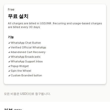
자동 응답
사용자 지정 브랜딩
팝업 빌더
사용자 지정 할인 코드
트리거
카트 복구
COD 확인
할인
인사말
추천 제품
빠른 응답
템플릿
사용자 지정 가능한 위젯
A/B 테스트
타게팅 규칙
Free
배송 알림
주문 업데이트
교차 판매
상향 판매
행동 추적
무료 설치
맞춤 설정
All charges are billed in USD/INR. Recurring and usage-based charges
are billed every 30 days
색상 및 글꼴
채팅 창
업무 시간
환영 메시지
채팅 버튼
태그 지정
채팅 할당
채팅 흐름
기능
WhatsApp Chat Button
Verified Official WhatsApp
Abandoned Cart Recovery
WhatsApp Broadcasts
WhatsApp Support Inbox
Popup Widget
Spin the Wheel
Custom Branded button
모든 비용은 USD(으)로 청구됩니다.