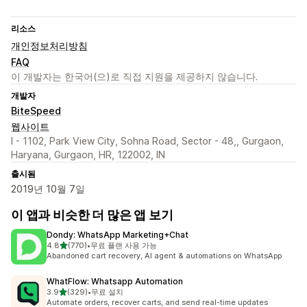
리소스
개인정보처리방침
FAQ
이 개발자는 한국어(으)로 직접 지원을 제공하지 않습니다.
개발자
BiteSpeed
웹사이트
I - 1102, Park View City, Sohna Road, Sector - 48,, Gurgaon,
Haryana, Gurgaon, HR, 122002, IN
출시됨
2019년 10월 7일
이 앱과 비슷한 더 많은 앱 보기
Dondy: WhatsApp Marketing+Chat
별 5개 중
4.8
(770)
•
무료 플랜 사용 가능
총 리뷰 770개
Abandoned cart recovery, AI agent & automations on WhatsApp
WhatFlow: Whatsapp Automation
별 5개 중
3.9
(329)
•
무료 설치
총 리뷰 329개
Automate orders, recover carts, and send real-time updates