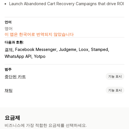
Launch Abandoned Cart Recovery Campaigns that drive ROI
언어
영어
이 앱은 한국어로 번역되지 않았습니다
다음과 호환:
결제
Facebook Messenger
Judgeme
Loox
Stamped
WhatsApp API
Yotpo
범주
중단된 카트
기능 표시
카트 복구
채팅
기능 표시
이메일 미리 알림
종료 팝업
개인화된 캠페인
SMS 알림
실시간 메시지 전달
웹 푸시 알림
멀티채널 메시지 전달
가입 팝업
할인 혜택
AI 챗봇
실시간 채팅
SMS
이메일 채팅
음성 지원
소셜 미디어
한시적 혜택
게임 및 콘테스트
전환 추적
자동화된 워크플로
요금제
푸시 알림
콜백
행동 추적
에이전트 분석
고객 분석 정보
표시 옵션
비즈니스에 가장 적합한 요금제를 선택하세요.