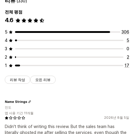
리뷰
(330)
전체 평점
4.6
5
306
4
5
3
0
2
2
1
17
리뷰 작성
모든 리뷰
Name Strings
인도
앱 사용 기간 11개월
2026년 8월 5일
Didn't think of writing this review. But the sales team has
literally ghosted me after selling the services, even though the