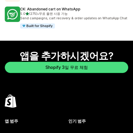
CK: Abandoned cart on WhatsApp
별 5개 중
5.0
(275)
•
무료 플랜 사용 가능
총 리뷰 275개
Send campaigns, cart recovery & order updates on WhatsApp Chat
Built for Shopify
앱을 추가하시겠어요?
Shopify 3일 무료 체험
앱 범주
인기 범주