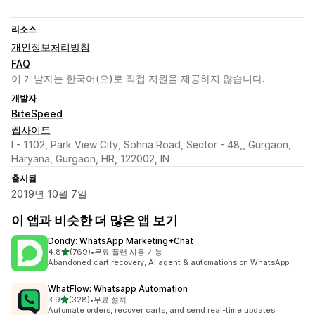
리소스
개인정보처리방침
FAQ
이 개발자는 한국어(으)로 직접 지원을 제공하지 않습니다.
개발자
BiteSpeed
웹사이트
I - 1102, Park View City, Sohna Road, Sector - 48,, Gurgaon,
Haryana, Gurgaon, HR, 122002, IN
출시됨
2019년 10월 7일
이 앱과 비슷한 더 많은 앱 보기
Dondy: WhatsApp Marketing+Chat
별 5개 중
4.8
(769)
•
무료 플랜 사용 가능
총 리뷰 769개
Abandoned cart recovery, AI agent & automations on WhatsApp
WhatFlow: Whatsapp Automation
별 5개 중
3.9
(328)
•
무료 설치
총 리뷰 328개
Automate orders, recover carts, and send real-time updates