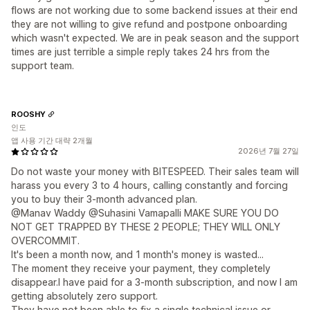
flows are not working due to some backend issues at their end
they are not willing to give refund and postpone onboarding
which wasn't expected. We are in peak season and the support
times are just terrible a simple reply takes 24 hrs from the
support team.
ROOSHY
인도
앱 사용 기간 대략 2개월
2026년 7월 27일
Do not waste your money with BITESPEED. Their sales team will
harass you every 3 to 4 hours, calling constantly and forcing
you to buy their 3-month advanced plan.
@Manav Waddy @Suhasini Vamapalli MAKE SURE YOU DO
NOT GET TRAPPED BY THESE 2 PEOPLE; THEY WILL ONLY
OVERCOMMIT.
It's been a month now, and 1 month's money is wasted...
The moment they receive your payment, they completely
disappear.I have paid for a 3-month subscription, and now I am
getting absolutely zero support.
They have not been able to fix a single technical issue or