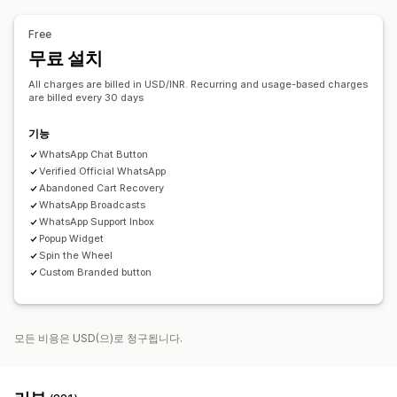
자동 응답
사용자 지정 브랜딩
팝업 빌더
사용자 지정 할인 코드
트리거
카트 복구
COD 확인
할인
인사말
추천 제품
빠른 응답
템플릿
사용자 지정 가능한 위젯
A/B 테스트
타게팅 규칙
Free
배송 알림
주문 업데이트
교차 판매
상향 판매
행동 추적
무료 설치
맞춤 설정
All charges are billed in USD/INR. Recurring and usage-based charges
are billed every 30 days
색상 및 글꼴
채팅 창
업무 시간
환영 메시지
채팅 버튼
태그 지정
채팅 할당
채팅 흐름
기능
WhatsApp Chat Button
Verified Official WhatsApp
Abandoned Cart Recovery
WhatsApp Broadcasts
WhatsApp Support Inbox
Popup Widget
Spin the Wheel
Custom Branded button
모든 비용은 USD(으)로 청구됩니다.