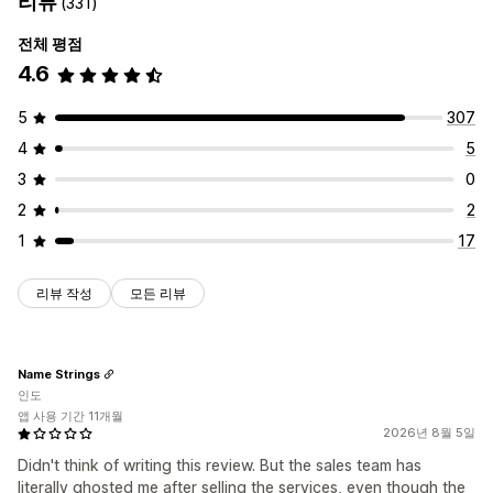
리뷰
(331)
전체 평점
4.6
5
307
4
5
3
0
2
2
1
17
리뷰 작성
모든 리뷰
Name Strings
인도
앱 사용 기간 11개월
2026년 8월 5일
Didn't think of writing this review. But the sales team has
literally ghosted me after selling the services, even though the