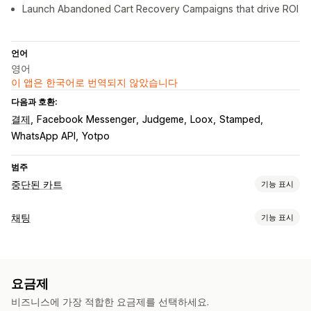
Launch Abandoned Cart Recovery Campaigns that drive ROI
언어
영어
이 앱은 한국어로 번역되지 않았습니다
다음과 호환:
결제
Facebook Messenger
Judgeme
Loox
Stamped
WhatsApp API
Yotpo
범주
중단된 카트
기능 표시
카트 복구
채팅
기능 표시
이메일 미리 알림
종료 팝업
개인화된 캠페인
SMS 알림
실시간 메시지 전달
웹 푸시 알림
멀티채널 메시지 전달
가입 팝업
할인 혜택
AI 챗봇
실시간 채팅
SMS
이메일 채팅
음성 지원
소셜 미디어
한시적 혜택
게임 및 콘테스트
전환 추적
자동화된 워크플로
요금제
푸시 알림
콜백
행동 추적
에이전트 분석
고객 분석 정보
표시 옵션
비즈니스에 가장 적합한 요금제를 선택하세요.