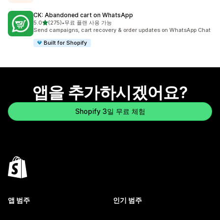
CK: Abandoned cart on WhatsApp
별 5개 중
5.0
(275)
•
무료 플랜 사용 가능
총 리뷰 275개
Send campaigns, cart recovery & order updates on WhatsApp Chat
Built for Shopify
앱을 추가하시겠어요?
Shopify 3일 무료 체험
앱 범주
인기 범주