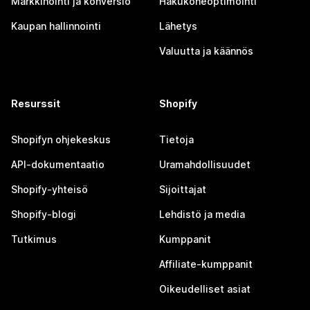
Markkinointi ja konversio
Hakukoneoptimointi
Kaupan hallinnointi
Lähetys
Valuutta ja käännös
Resurssit
Shopify
Shopifyn ohjekeskus
Tietoja
API-dokumentaatio
Uramahdollisuudet
Shopify-yhteisö
Sijoittajat
Shopify-blogi
Lehdistö ja media
Tutkimus
Kumppanit
Affiliate-kumppanit
Oikeudelliset asiat