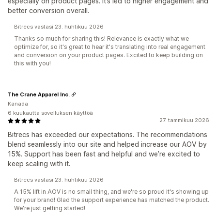
especially on product pages. It’s led to higher engagement and
better conversion overall.
Bitrecs vastasi 23. huhtikuu 2026
Thanks so much for sharing this! Relevance is exactly what we
optimize for, so it's great to hear it's translating into real engagement
and conversion on your product pages. Excited to keep building on
this with you!
The Crane Apparel Inc.
Kanada
6 kuukautta sovelluksen käyttöä
27. tammikuu 2026
Bitrecs has exceeded our expectations. The recommendations
blend seamlessly into our site and helped increase our AOV by
15%. Support has been fast and helpful and we’re excited to
keep scaling with it.
Bitrecs vastasi 23. huhtikuu 2026
A 15% lift in AOV is no small thing, and we're so proud it's showing up
for your brand! Glad the support experience has matched the product.
We're just getting started!