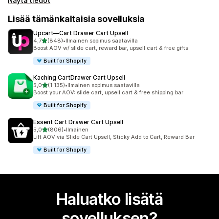
Näytä tiedot
Lisää tämänkaltaisia sovelluksia
Upcart—Cart Drawer Cart Upsell
/ 5 tähteä
4,7
(848)
•
Ilmainen sopimus saatavilla
848 arvostelua yhteensä
Boost AOV w/ slide cart, reward bar, upsell cart & free gifts
Built for Shopify
Kaching CartDrawer Cart Upsell
/ 5 tähteä
5,0
(1 135)
•
Ilmainen sopimus saatavilla
1135 arvostelua yhteensä
Boost your AOV: slide cart, upsell cart & free shipping bar
Built for Shopify
Essent Cart Drawer Cart Upsell
/ 5 tähteä
5,0
(806)
•
Ilmainen
806 arvostelua yhteensä
Lift AOV via Slide Cart Upsell, Sticky Add to Cart, Reward Bar
Built for Shopify
Haluatko lisätä
sovelluksen?