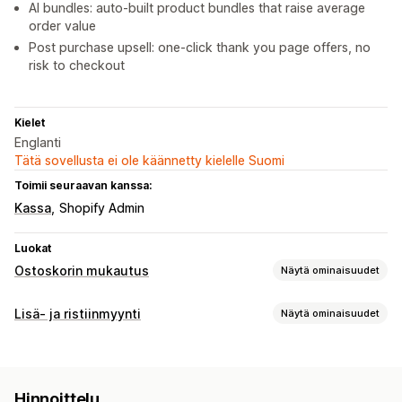
AI bundles: auto-built product bundles that raise average
order value
Post purchase upsell: one-click thank you page offers, no
risk to checkout
Kielet
Englanti
Tätä sovellusta ei ole käännetty kielelle Suomi
Toimii seuraavan kanssa:
Kassa
Shopify Admin
Luokat
Ostoskorin mukautus
Näytä ominaisuudet
Lisämyynti
Lisä- ja ristiinmyynti
Näytä ominaisuudet
Tuotesuositukset
Usein yhdessä ostetut tuotteet
Mukautukset
Ostoskorilisämyynti
Tuotesivulisämyynti
Ilmoituspalkki
Hinnoittelu
Edistymispalkki
Kiitos-sivun lisämyynti