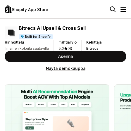
Shopify App Store
Bitrecs AI Upsell & Cross Sell
Built for Shopify
Hinnoittelu
Tähtiarvio
Kehittäjä
Ilmainen kokeilu saatavilla
5,0
(4)
Bitrecs
Asenna
Näytä demokauppa