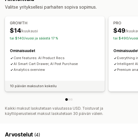
Valitse yrityksellesi parhaiten sopiva sopimus.
Yhden klikkauksen lisäosat (add-ons)
Veto-ostoskori
Tarjoukset ja suositukset
GROWTH
PRO
Tuotteen lisäosat (add-ons)
Tuotesuositukset
$14
$49
/kuukausi
/kuuka
Usein yhdessä ostetut tuotteet
Tuotepaketit
tai $140/vuosi ja säästä 17 %
tai $490/vuosi
Volyymialennukset
Porrastetut alennukset
Ominaisuudet
Ominaisuude
Tekoälysuositukset
Core features: AI Product Recs
Everything i
Analytiikka
AI Smart Cart Drawer, AI Post Purchase
Intelligent 
Analytics overview
Premium anal
Klikkausasteet
Konversioasteet
Suositusten tehokkuus
Optimointiehdotukset
10 päivän maksuton kokeilu
Kaikki maksut laskutetaan valuutassa USD. Toistuvat ja
käyttöperusteiset maksut laskutetaan 30 päivän välein.
Arvostelut
(4)