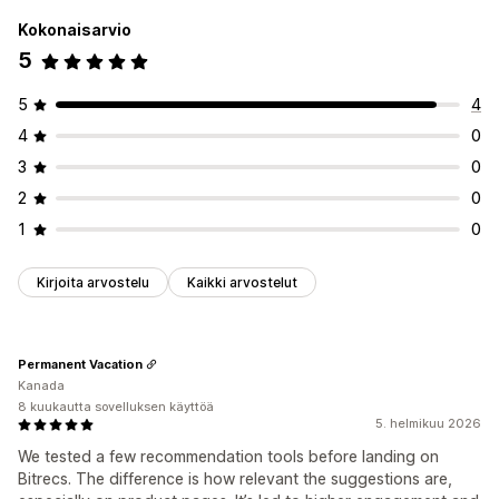
Kokonaisarvio
5
5
4
4
0
3
0
2
0
1
0
Kirjoita arvostelu
Kaikki arvostelut
Permanent Vacation
Kanada
8 kuukautta sovelluksen käyttöä
5. helmikuu 2026
We tested a few recommendation tools before landing on
Bitrecs. The difference is how relevant the suggestions are,