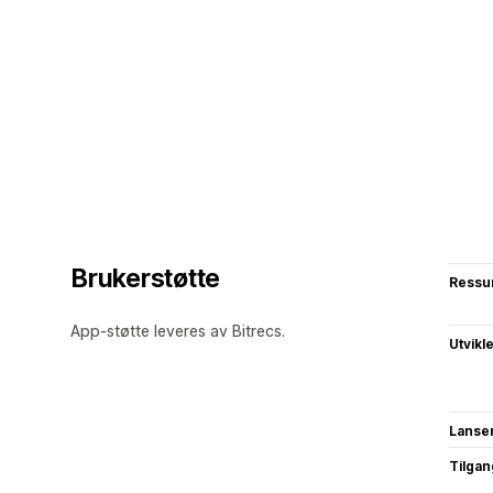
Brukerstøtte
Ressu
App-støtte leveres av Bitrecs.
Utvikl
Lanse
Tilgang