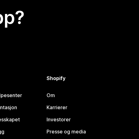
app?
Shopify
lpesenter
Om
ntasjon
Karrierer
lesskapet
Investorer
gg
Presse og media