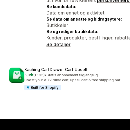
ut hvorfor i utviklerens
personvernerk
Se kundedata:
Data om enhet og aktivitet
Se data om ansatte og bidragsytere:
Butikkeier
Se og rediger butikkdata:
Kunder, produkter, bestillinger, rabatt
Se detaljer
Kaching CartDrawer Cart Upsell
av 5 stjerner
5,0
(1 135)
•
Gratis abonnement tilgjengelig
Totalt 1135 omtaler
Boost your AOV: slide cart, upsell cart & free shipping bar
Built for Shopify