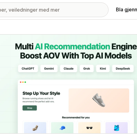
Bla gjen
ri med fremhevede bilder