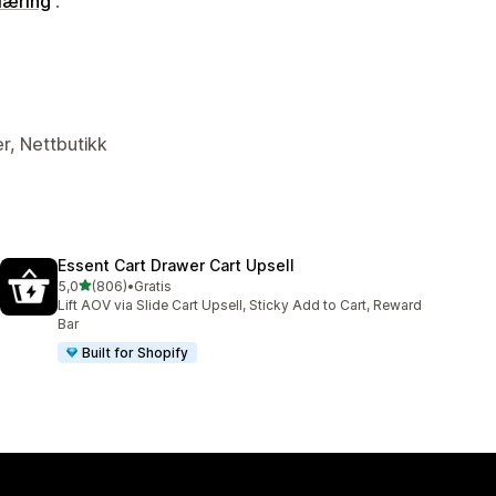
læring
.
er, Nettbutikk
Essent Cart Drawer Cart Upsell
av 5 stjerner
5,0
(806)
•
Gratis
Totalt 806 omtaler
Lift AOV via Slide Cart Upsell, Sticky Add to Cart, Reward
Bar
Built for Shopify