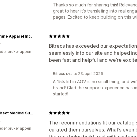
Thanks so much for sharing this! Relevance
great to hear it's translating into real 
pages. Excited to keep building on this wi
ane Apparel Inc.
a
Bitrecs has exceeded our expectatio
der bruker appen
seamlessly into our site and helped i
been fast and helpful and we’re excited
Bitrecs svarte 23. april 2026
A 15% lift in AOV is no small thing, and w
brand! Glad the support experience has m
started!
Safe Direct Medical Supplies
a
The recommendations fit our catalog so
der bruker appen
curated them ourselves. What’s even b
the recs helps build trust with custom