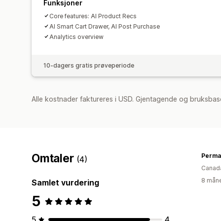
Funksjoner
Core features: AI Product Recs
AI Smart Cart Drawer, AI Post Purchase
Analytics overview
10-dagers gratis prøveperiode
Alle kostnader faktureres i USD. Gjentagende og bruksbase
Omtaler
Perma
(4)
Canad
8 måne
Samlet vurdering
5
5
4