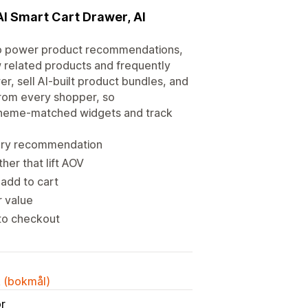
I Smart Cart Drawer, AI
 to power product recommendations,
w related products and frequently
r, sell AI-built product bundles, and
from every shopper, so
 theme-matched widgets and track
very recommendation
her that lift AOV
 add to cart
r value
 to checkout
k (bokmål)
or