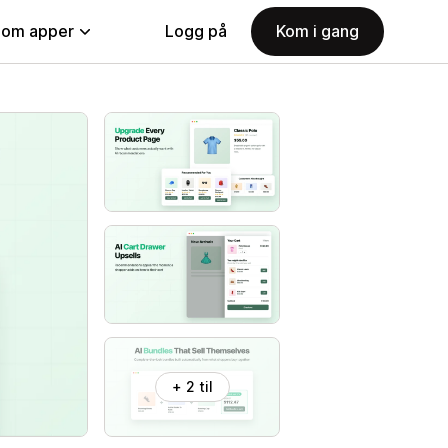
nom apper
Logg på
Kom i gang
+ 2 til