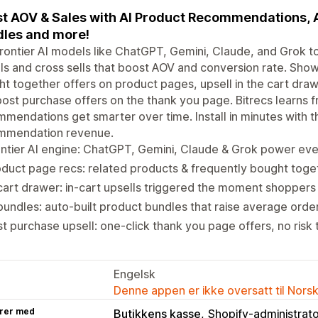
t AOV & Sales with AI Product Recommendations, A
les and more!
rontier AI models like ChatGPT, Gemini, Claude, and Grok
ls and cross sells that boost AOV and conversion rate. Sho
t together offers on product pages, upsell in the cart drawe
ost purchase offers on the thank you page. Bitrecs learns 
mendations get smarter over time. Install in minutes with
mmendation revenue.
ontier AI engine: ChatGPT, Gemini, Claude & Grok power e
duct page recs: related products & frequently bought toget
cart drawer: in-cart upsells triggered the moment shoppers
bundles: auto-built product bundles that raise average orde
t purchase upsell: one-click thank you page offers, no risk
Engelsk
Denne appen er ikke oversatt til Nors
rer med
Butikkens kasse
Shopify-administrat