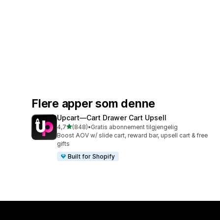
Flere apper som denne
Upcart—Cart Drawer Cart Upsell
av 5 stjerner
4,7
(848)
•
Gratis abonnement tilgjengelig
Totalt 848 omtaler
Boost AOV w/ slide cart, reward bar, upsell cart & free
gifts
Built for Shopify