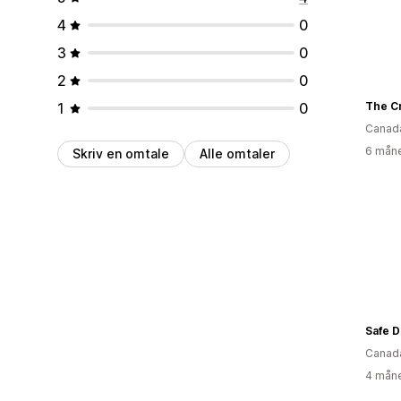
4
0
3
0
2
0
1
0
The Cr
Canad
6 måne
Skriv en omtale
Alle omtaler
Canad
4 måne