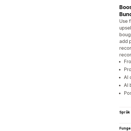
Boos
Bund
Use f
upsel
bough
add p
recom
reco
Fr
Pro
AI 
AI 
Pos
Språk
Funge