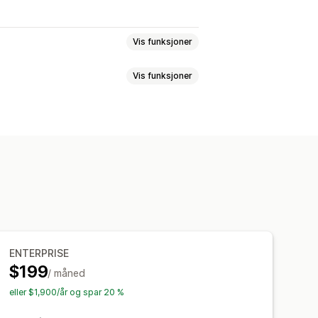
Vis funksjoner
Vis funksjoner
mmen
duktside
Kunngjøringsfelt
e
Tilleggsprogrammer med ett klikk
roduktanbefalinger
batter
Rabatter på flere nivåer
ENTERPRISE
$199
/ måned
eller $1,900/år og spar 20 %
er
Anbefalingsytelse