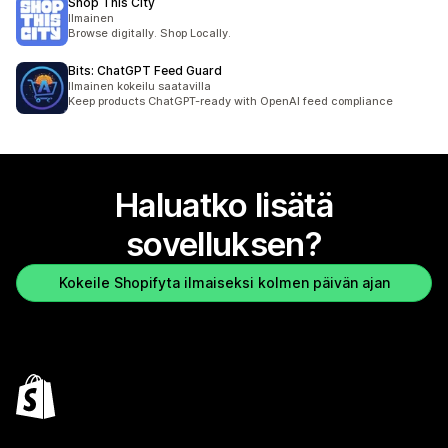
Shop This City
Ilmainen
Browse digitally. Shop Locally.
Bits: ChatGPT Feed Guard
Ilmainen kokeilu saatavilla
Keep products ChatGPT-ready with OpenAI feed compliance
Haluatko lisätä
sovelluksen?
Kokeile Shopifyta ilmaiseksi kolmen päivän ajan