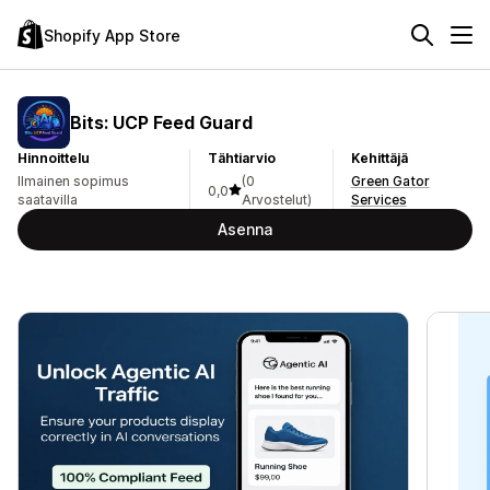
Shopify App Store
Bits: UCP Feed Guard
Hinnoittelu
Tähtiarvio
Kehittäjä
Ilmainen sopimus
(0
Green Gator
0,0
saatavilla
Arvostelut)
Services
Asenna