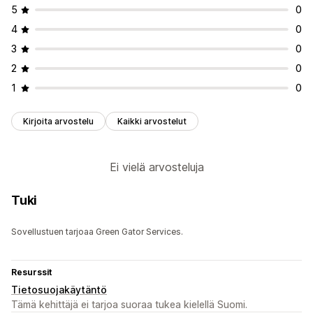
5
0
4
0
3
0
2
0
1
0
Kirjoita arvostelu
Kaikki arvostelut
Ei vielä arvosteluja
Tuki
Sovellustuen tarjoaa Green Gator Services.
Resurssit
Tietosuojakäytäntö
Tämä kehittäjä ei tarjoa suoraa tukea kielellä Suomi.