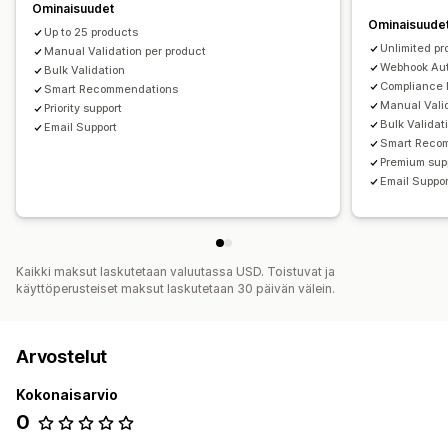
Ominaisuudet
Ominaisuude
Up to 25 products
Unlimited pr
Manual Validation per product
Webhook Aut
Bulk Validation
Compliance 
Smart Recommendations
Manual Valid
Priority support
Bulk Validat
Email Support
Smart Reco
Premium sup
Email Suppor
Kaikki maksut laskutetaan valuutassa USD. Toistuvat ja
käyttöperusteiset maksut laskutetaan 30 päivän välein.
Arvostelut
Kokonaisarvio
0