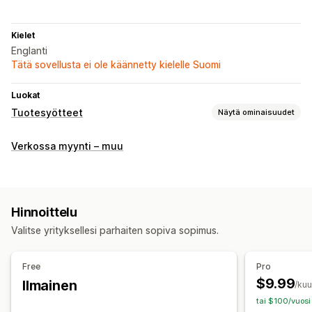
Kielet
Englanti
Tätä sovellusta ei ole käännetty kielelle Suomi
Luokat
Tuotesyötteet
Näytä ominaisuudet
Syötteen mukauttaminen
Verkossa myynti – muu
Määritteiden yhdistäminen
Metakentät
Tietojenkeruu tekoälyn avulla
Mukautetut tunnukset
Versioiden synkronointi
Hinnoittelu
Syötteen hallinnointi
Valitse yrityksellesi parhaiten sopiva sopimus.
Tuotteiden synkronointi
Kaupan päivitykset
Varaston tuki
GTIN-numeroiden hallinnointi
Tehokkuuden valvonta
Free
Pro
$9.99
Ilmainen
/ku
tai $100/vuosi