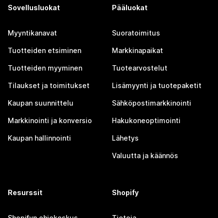
Sovellusluokat
Pääluokat
Myyntikanavat
Suoratoimitus
Tuotteiden etsiminen
Markkinapaikat
Tuotteiden myyminen
Tuotearvostelut
Tilaukset ja toimitukset
Lisämyynti ja tuotepaketit
Kaupan suunnittelu
Sähköpostimarkkinointi
Markkinointi ja konversio
Hakukoneoptimointi
Kaupan hallinnointi
Lähetys
Valuutta ja käännös
Resurssit
Shopify
Shopifyn ohjekeskus
Tietoja