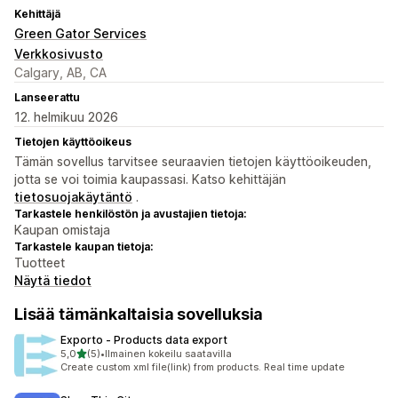
Kehittäjä
Green Gator Services
Verkkosivusto
Calgary, AB, CA
Lanseerattu
12. helmikuu 2026
Tietojen käyttöoikeus
Tämän sovellus tarvitsee seuraavien tietojen käyttöoikeuden,
jotta se voi toimia kaupassasi. Katso kehittäjän
tietosuojakäytäntö
.
Tarkastele henkilöstön ja avustajien tietoja:
Kaupan omistaja
Tarkastele kaupan tietoja:
Tuotteet
Näytä tiedot
Lisää tämänkaltaisia sovelluksia
Exporto ‑ Products data export
/ 5 tähteä
5,0
(5)
•
Ilmainen kokeilu saatavilla
5 arvostelua yhteensä
Create custom xml file(link) from products. Real time update